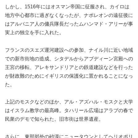
しかし、1516年にはオスマン帝国に征服され、カイロは
地方中心都市に過ぎなくなったが、ナポレオンの遠征後に
はアルバニア人の傭兵隊長だったムハンマド・アリーが事
実上の独立を手に入れた。
フランスのスエズ運河建設への参加、ナイル川に近い地域
での新市街地の造成、シタデルからアブディーン宮殿への
王宮の移転、アレキサンドリアとの鉄道建設などを行った
が財政難のためにイギリスの保護化に置かれることになっ
た。
上記のモスクなどのほか、アル・アズハル・モスクと大学
はイスラム教学の最高峰。タハリール広場はアラブの春で
民衆のデモで知られた。旧市街は世界遺産。
さらに、東部郊外の砂漠にニュータウンとしてヘリオポリ