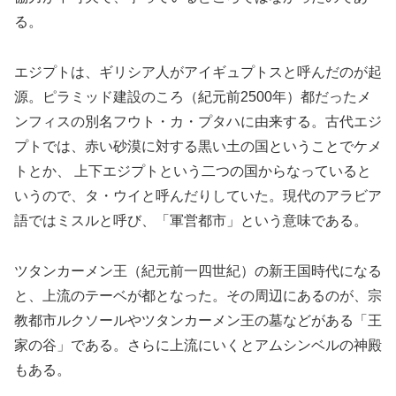
る。
エジプトは、ギリシア人がアイギュプトスと呼んだのが起
源。ピラミッド建設のころ（紀元前2500年）都だったメ
ンフィスの別名フウト・カ・プタハに由来する。古代エジ
プトでは、赤い砂漠に対する黒い土の国ということでケメ
トとか、 上下エジプトという二つの国からなっていると
いうので、タ・ウイと呼んだりしていた。現代のアラビア
語ではミスルと呼び、「軍営都市」という意味である。
ツタンカーメン王（紀元前一四世紀）の新王国時代になる
と、上流のテーベが都となった。その周辺にあるのが、宗
教都市ルクソールやツタンカーメン王の墓などがある「王
家の谷」である。さらに上流にいくとアムシンベルの神殿
もある。