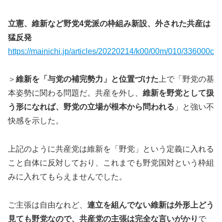
立憲、維新など野党4党派の枠組み新設、外された共産は
猛反発
https://mainichi.jp/articles/20220214/k00/00m/010/336000c
＞
維新を「与党の補完勢力」と位置づけた
上で「野党の基
本姿勢に関わる問題だ。共産を外し、
維新を野党として扱
う形になれば、野党の立場が根本から問われる
」と強い不
快感を示した。
上記のように共産党は維新を「野党」という定義に入れる
こと自体に反対しており、これまでも野党国対という枠組
みに入れてもらえませんでした。
ご主張は自由なれど、
連立を組んでない維新は外形上どう
見ても野党なので、共産党の主張は完全な言いがかり
で