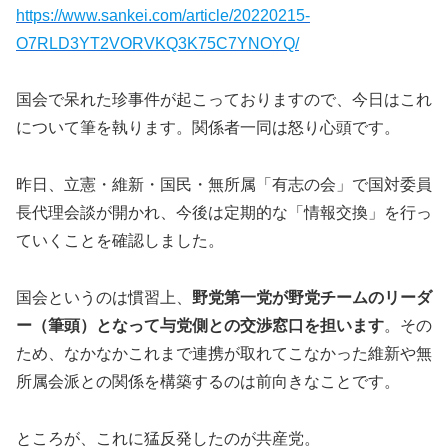
https://www.sankei.com/article/20220215-
O7RLD3YT2VORVKQ3K75C7YNOYQ/
国会で呆れた珍事件が起こっておりますので、今日はこれ
について筆を執ります。関係者一同は怒り心頭です。
昨日、立憲・維新・国民・無所属「有志の会」で国対委員
長代理会談が開かれ、今後は定期的な「情報交換」を行っ
ていくことを確認しました。
国会というのは慣習上、
野党第一党が野党チームのリーダ
ー（筆頭）となって与党側との交渉窓口を担います
。その
ため、なかなかこれまで連携が取れてこなかった維新や無
所属会派との関係を構築するのは前向きなことです。
ところが、これに猛反発したのが共産党。