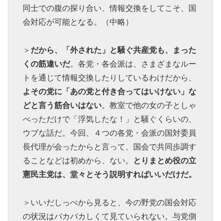
同士での腹の探り合い、情報交換をしてこそ、国
会対応が可能となる。（中略）
＞
だから、「外された」と騒ぐ共産党も、まった
くの筋違いだ
。各党・各会派は、さまざまなルー
トを通じて情報交換したりしているわけだから、
よその党に「あの党と付き合ってはいけない」な
どと言う筋合いはない
。教室で他の女の子としゃ
べっただけで「浮気したな！」と騒ぐくらいの、
ウブな話だ。今回、４つの各党・会派の国対委員
長代理が会ったからと言って、国会で共同歩調す
ることなどは初めから、ない。
とりまとめ役の立
憲民主党は、堂々とそう説明すればいいだけだ。
＞いいだしっぺから見ると、今の野党の国会対応
の状況はバカバカしくて見ていられない。与党側