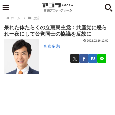
ホーム
政治
呆れた体たらくの立憲民主党：共産党に怒ら
れ一夜にして公党同士の協議を反故に
2022.02.16 12:00
音喜多 駿