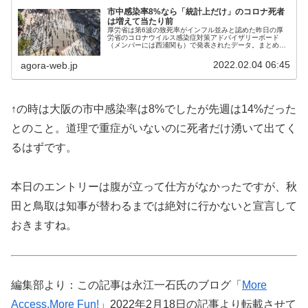
市中感染率8%なら「統計上だけ」のコロナ死者
は増えて当たり前
厚労省は第6波の致死率がインフル並みと認めた昨日の厚
労省のコロナウイルス感染症対策アドバイザリーボード
（メンバーには西浦関も）で発表されたデータ。まとめた
のは藤井先生。すでに第6波ではデルタも混じるのにイン
フルエンザと同等の致死率まで低下。...
2022.02.04 06:45
agora-web.jp
↑の時は大阪の市中感染率は8%でしたが先週は14%だった
とのこと。道理で重症がいないのに死者だけ湧いて出てく
るはずです。
本日のエントリーは腹が立って仕方がなかったですが、秋
田と鳥取は知事が替わるまでは絶対に行かないと宣言して
おきますね。
編集部より：この記事は永江一石氏のブログ「
More
Access,More Fun!
」2022年2月18日の記事より転載させて