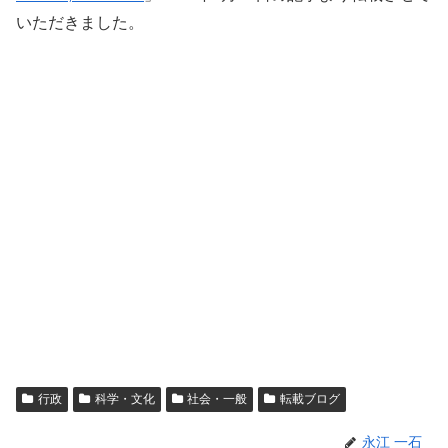
いただきました。
行政
科学・文化
社会・一般
転載ブログ
永江 一石