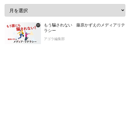
もう騙されない 藤原かずえのメディアリテ
ラシー
アゴラ編集部