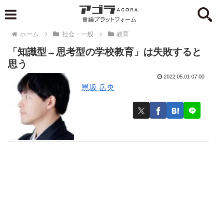
ホーム
社会・一般
教育
「知識型→思考型の学校教育」は失敗すると
思う
2022.05.01 07:00
黒坂 岳央