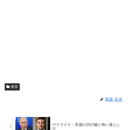
教育
黒坂 岳央
ウクライナ：常識の10の嘘と怖い落とし
穴