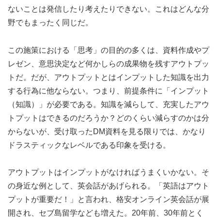
ないことは発信したり考えたりできない。これはどんな分
野でもまったく同じだ。
この施策における「思考」の目的の多くは、資料作成やプ
レゼン、意思決定など何かしらの成果物を残すアウトプッ
トだ。だが、アウトプットとはインプットした知識を出力
する行為に他ならない。つまり、前提条件に「インプット
（知識）」が必要である。知識を減らして、充実したアウ
トプットはできるのだろうか？どのくらい減らすのかは分
からないが、受け取ったDM資料を見る限りでは、かなり
ドラスティックなレベルである印象を受ける。
アウトプットはインプットがなければうまくいかない。そ
の身近な例として、英会話があげられる。「英語はアウト
プットが重要だ！」と言われ、格安オンライン英会話が展
開され、セブ島留学なども増えた。20年前、30年前とく