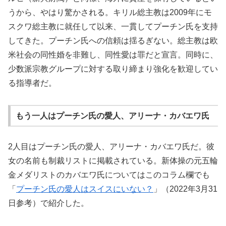
うから、やはり驚かされる。キリル総主教は2009年にモ
スクワ総主教に就任して以来、一貫してプーチン氏を支持
してきた。プーチン氏への信頼は揺るぎない。総主教は欧
米社会の同性婚を非難し、同性愛は罪だと宣言。同時に、
少数派宗教グループに対する取り締まり強化を歓迎してい
る指導者だ。
もう一人はプーチン氏の愛人、アリーナ・カバエワ氏
2人目はプーチン氏の愛人、アリーナ・カバエワ氏だ。彼
女の名前も制裁リストに掲載されている。新体操の元五輪
金メダリストのカバエワ氏についてはこのコラム欄でも
「
プーチン氏の愛人はスイスにいない？
」（2022年3月31
日参考）で紹介した。