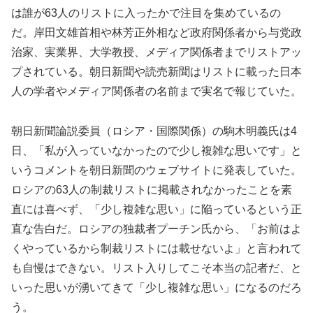
は誰が63人のリストに入ったかで注目を集めているの
だ。岸田文雄首相や林芳正外相など政府関係者から与党政
治家、実業界、大学教授、メディア関係者までリストアッ
プされている。朝日新聞や読売新聞はリストに載った日本
人の学者やメディア関係者の名前まで実名で報じていた。
朝日新聞論説委員（ロシア・国際関係）の駒木明義氏は4
日、「私が入っていなかったので少し複雑な思いです」と
いうコメントを朝日新聞のウェブサイトに発表していた。
ロシアの63人の制裁リストに掲載されなかったことを素
直には喜べず、「少し複雑な思い」に陥っているという正
直な告白だ。ロシアの独裁者プーチン氏から、「お前はよ
くやっているから制裁リストには載せないよ」と言われて
も自慢はできない。リスト入りしてこそ本当の記者だ、と
いった思いが湧いてきて「少し複雑な思い」になるのだろ
う。