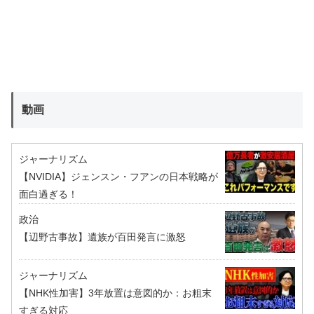
動画
ジャーナリズム
【NVIDIA】ジェンスン・フアンの日本戦略が
面白過ぎる！
政治
【辺野古事故】遺族が百田発言に激怒
ジャーナリズム
【NHK性加害】3年放置は意図的か：お粗末
すぎる対応