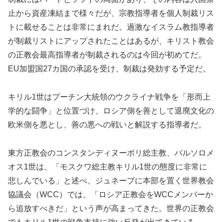
止から資産凍結まで様々だが、宗教指導者を個人制裁リス
トに載せることは非常にまれだ。過激なイスラム教指導者
が制裁リストにアップされたことはあるが、キリスト教会
の正教会最高指導者が制裁されるのは今回が初めてだ。
EU加盟国27カ国の承認を受け、制裁は発効する予定だ。
キリル1世はプーチン大統領のウクライナ戦争を「形而上
学的な闘争」と位置づけ、ロシア側を善として退廃文化の
欧米側を悪とし、善の悪への戦いと解説する指導者だ。
東方正教会のコンスタンディヌーポリ総主教、バルソロメ
オス1世は、「モスクワ総主教キリル1世の態度に非常に
悲しんでいる」と述べ、ジュネーブに本部を置く世界教会
協議会（WCC）では、「ロシア正教会をWCCメンバーか
ら追放すべきだ」という声が高まってきた。世界の正教会