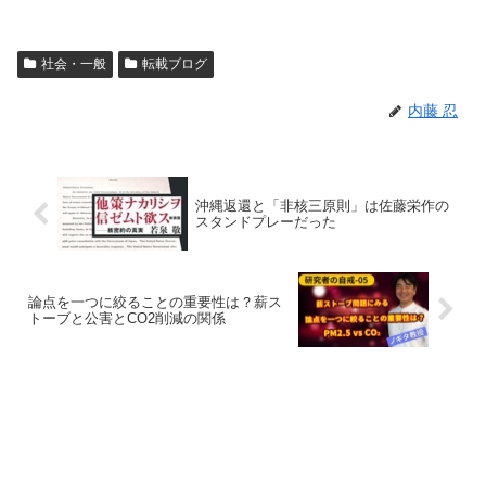
社会・一般
転載ブログ
内藤 忍
沖縄返還と「非核三原則」は佐藤栄作の
スタンドプレーだった
論点を一つに絞ることの重要性は？薪ス
トーブと公害とCO2削減の関係