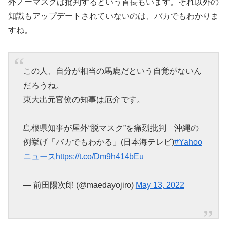
外ノーマスクは批判するという首長もいます。それ以外の
知識もアップデートされていないのは、バカでもわかりま
すね。
この人、自分が相当の馬鹿だという自覚がないん
だろうね。
東大出元官僚の知事は厄介です。
島根県知事が屋外“脱マスク”を痛烈批判 沖縄の
例挙げ「バカでもわかる」(日本海テレビ)
#Yahoo
ニュース
https://t.co/Dm9h414bEu
— 前田陽次郎 (@maedayojiro)
May 13, 2022