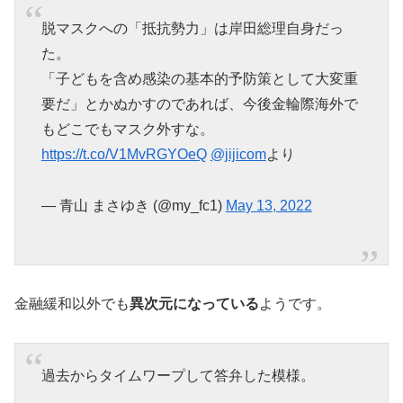
脱マスクへの「抵抗勢力」は岸田総理自身だっ
た。
「子どもを含め感染の基本的予防策として大変重
要だ」とかぬかすのであれば、今後金輪際海外で
もどこでもマスク外すな。
https://t.co/V1MvRGYOeQ
@jijicom
より
— 青山 まさゆき (@my_fc1)
May 13, 2022
金融緩和以外でも
異次元になっている
ようです。
過去からタイムワープして答弁した模様。