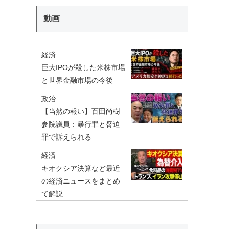
動画
経済
巨大IPOが殺した米株市場
と世界金融市場の今後
政治
【当然の報い】百田尚樹
参院議員：暴行罪と脅迫
罪で訴えられる
経済
キオクシア決算など最近
の経済ニュースをまとめ
て解説