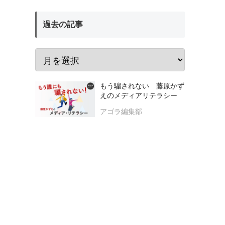
過去の記事
もう騙されない 藤原かず
えのメディアリテラシー
アゴラ編集部