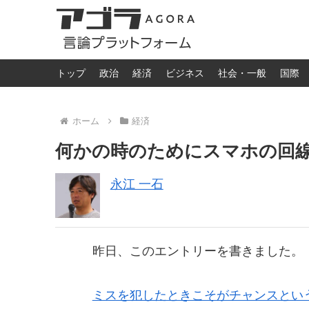
トップ
政治
経済
ビジネス
社会・一般
国際
ホーム
経済
何かの時のためにスマホの回
永江 一石
昨日、このエントリーを書きました。
ミスを犯したときこそがチャンスとい