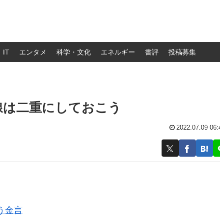
IT
エンタメ
科学・文化
エネルギー
書評
投稿募集
線は二重にしておこう
2022.07.09 06:
う金言