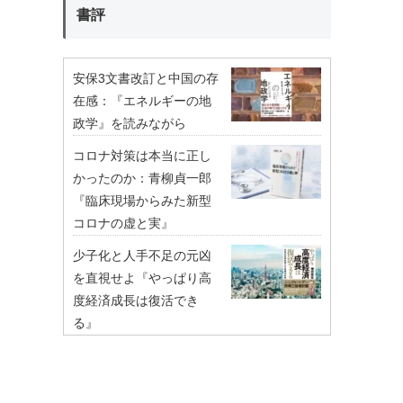
書評
安保3文書改訂と中国の存
在感：『エネルギーの地
政学』を読みながら
コロナ対策は本当に正し
かったのか：青柳貞一郎
『臨床現場からみた新型
コロナの虚と実』
少子化と人手不足の元凶
を直視せよ『やっぱり高
度経済成長は復活でき
る』