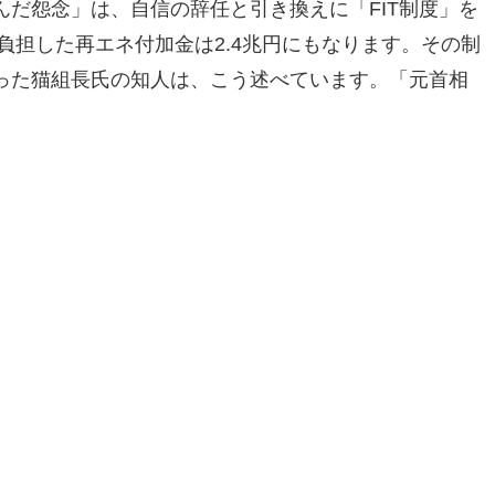
だ怨念」は、自信の辞任と引き換えに「FIT制度」を
が負担した再エネ付加金は2.4兆円にもなります。その制
った猫組長氏の知人は、こう述べています。「元首相