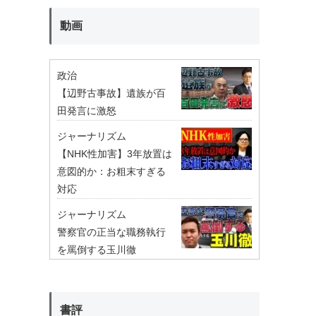
動画
政治
【辺野古事故】遺族が百
田発言に激怒
ジャーナリズム
【NHK性加害】3年放置は
意図的か：お粗末すぎる
対応
ジャーナリズム
警察官の正当な職務執行
を罵倒する玉川徹
書評