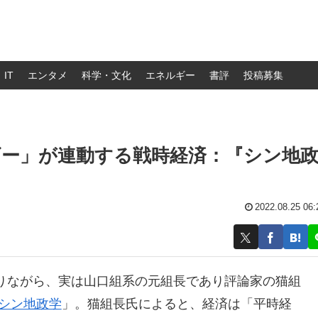
IT
エンタメ
科学・文化
エネルギー
書評
投稿募集
ギー」が連動する戦時経済：『シン地
2022.08.25 06:
りながら、実は山口組系の元組長であり評論家の猫組
 シン地政学
」。猫組長氏によると、経済は「平時経