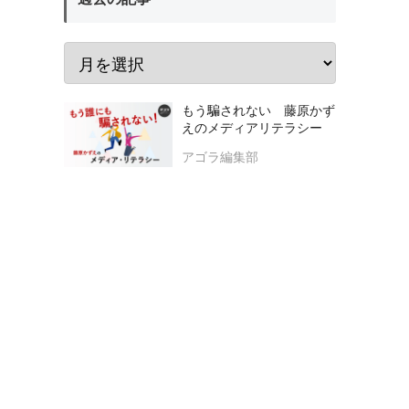
もう騙されない 藤原かず
えのメディアリテラシー
アゴラ編集部