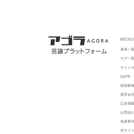
MEN
著者一
タグ一
サイト
GEPR
投稿募
運営会
広告掲
お問合
免責事
本サイ