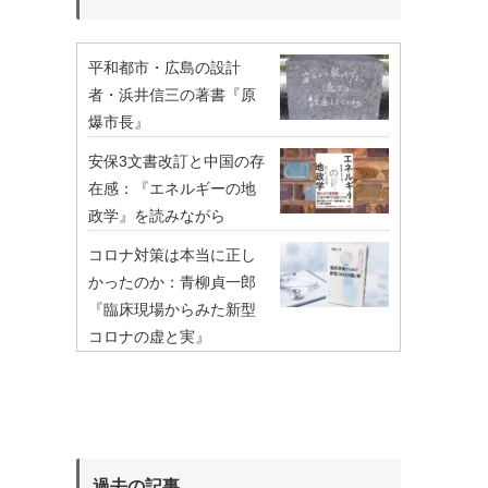
平和都市・広島の設計
者・浜井信三の著書『原
爆市長』
安保3文書改訂と中国の存
在感：『エネルギーの地
政学』を読みながら
コロナ対策は本当に正し
かったのか：青柳貞一郎
『臨床現場からみた新型
コロナの虚と実』
過去の記事