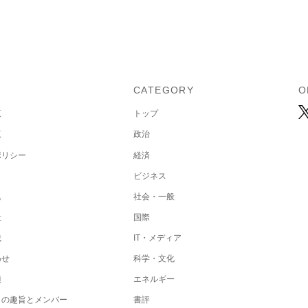
U
CATEGORY
O
覧
トップ
覧
政治
ポリシー
経済
ビジネス
集
社会・一般
社
国際
載
IT・メディア
わせ
科学・文化
項
エネルギー
トの趣旨とメンバー
書評