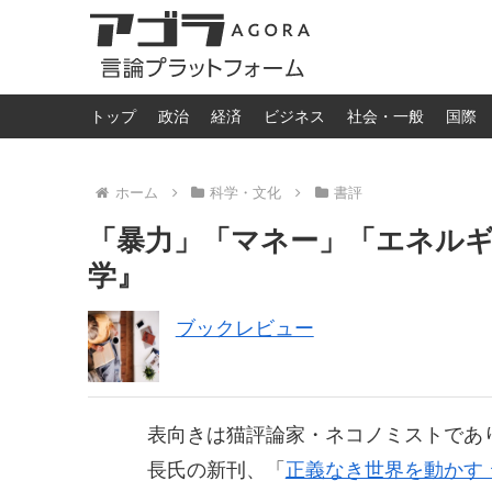
トップ
政治
経済
ビジネス
社会・一般
国際
ホーム
科学・文化
書評
「暴力」「マネー」「エネル
学』
ブックレビュー
表向きは猫評論家・ネコノミストであ
長氏の新刊、「
正義なき世界を動かす