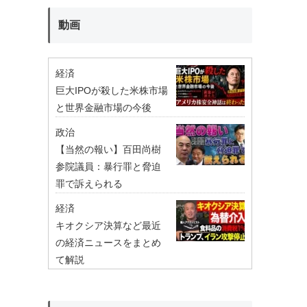
動画
経済
巨大IPOが殺した米株市場
と世界金融市場の今後
政治
【当然の報い】百田尚樹
参院議員：暴行罪と脅迫
罪で訴えられる
経済
キオクシア決算など最近
の経済ニュースをまとめ
て解説