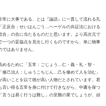
非常に大事である、とは『論語』に一貫して流れる孔
「正反合：せいはんごう…ヘーゲルの弁証法における
総合」の合に当たるものだと思います。より高次元で
で一つの妥協点を見出し行くものですから、単に物事
のではありません。
高めるために「五常：ごじょう…仁・義・礼・智・
「修己治人：しゅうこちじん…己を修めて人を治む」
が高いことを以て徳が高い人物だとされています。君
も言い得る五常を身に付けて行きながら、中庸を保つ
「言うは易く行うは難し」の至難の業でしょうが、頑