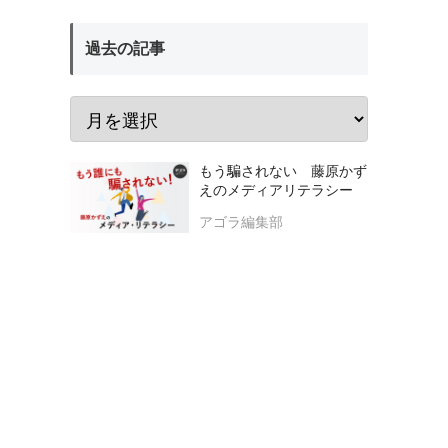
過去の記事
もう騙されない 藤原かず
えのメディアリテラシー
アゴラ編集部