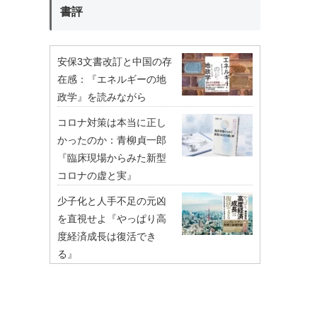
書評
安保3文書改訂と中国の存
在感：『エネルギーの地
政学』を読みながら
コロナ対策は本当に正し
かったのか：青柳貞一郎
『臨床現場からみた新型
コロナの虚と実』
少子化と人手不足の元凶
を直視せよ『やっぱり高
度経済成長は復活でき
る』