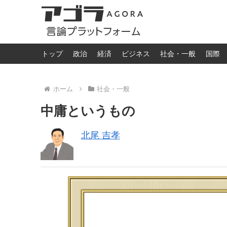
トップ
政治
経済
ビジネス
社会・一般
国際
ホーム
社会・一般
中庸というもの
北尾 吉孝