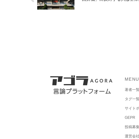
MEN
著者一
タグ一
サイト
GEPR
投稿募
運営会