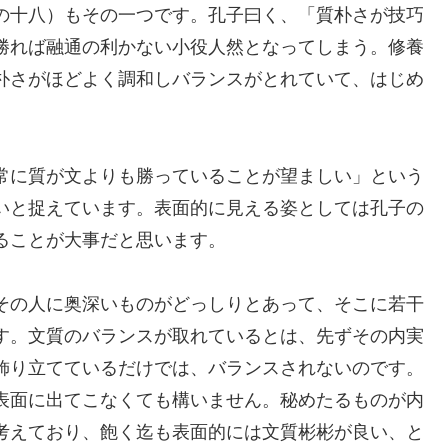
の十八）もその一つです。孔子曰く、「質朴さが技巧
勝れば融通の利かない小役人然となってしまう。修養
朴さがほどよく調和しバランスがとれていて、はじめ
常に質が文よりも勝っていることが望ましい」という
いと捉えています。表面的に見える姿としては孔子の
ることが大事だと思います。
その人に奥深いものがどっしりとあって、そこに若干
す。文質のバランスが取れているとは、先ずその内実
飾り立てているだけでは、バランスされないのです。
表面に出てこなくても構いません。秘めたるものが内
考えており、飽く迄も表面的には文質彬彬が良い、と