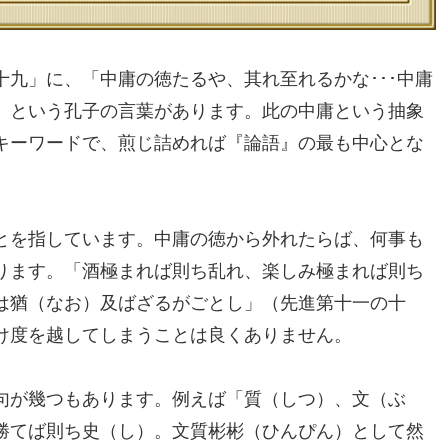
九」に、「中庸の徳たるや、其れ至れるかな･･･中庸
」という孔子の言葉があります。此の中庸という抽象
キーワードで、煎じ詰めれば『論語』の最も中心とな
とを指しています。中庸の徳から外れたらば、何事も
ります。「酒極まれば則ち乱れ、楽しみ極まれば則ち
は猶（なお）及ばざるがごとし」（先進第十一の十
け度を越してしまうことは良くありません。
句が幾つもあります。例えば「質（しつ）、文（ぶ
勝てば則ち史（し）。文質彬彬（ひんぴん）として然