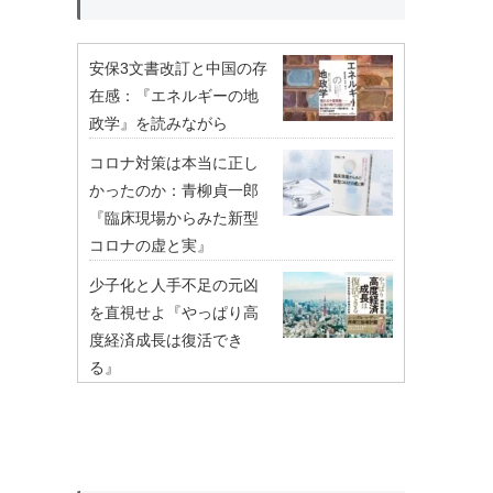
安保3文書改訂と中国の存
在感：『エネルギーの地
政学』を読みながら
コロナ対策は本当に正し
かったのか：青柳貞一郎
『臨床現場からみた新型
コロナの虚と実』
少子化と人手不足の元凶
を直視せよ『やっぱり高
度経済成長は復活でき
る』