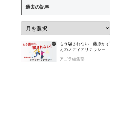
過去の記事
もう騙されない 藤原かず
えのメディアリテラシー
アゴラ編集部