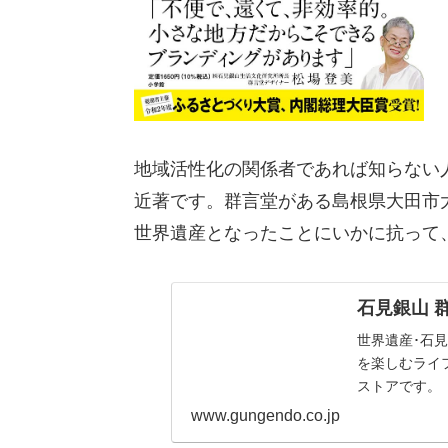
地域活性化の関係者であれば知らない
近著です。群言堂がある島根県大田市
世界遺産となったことにいかに抗って
石見銀山 
世界遺産･石
を楽しむライ
ストアです。
www.gungendo.co.jp