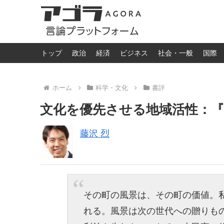
トップ
政治
経済
ビジネス
社会・一般
国際
ホーム
科学・文化
書評
文化を優先させる地域活性：『
藤沢 烈
その町の風景は、その町の価値。
れる。風景は次の世代への贈りも