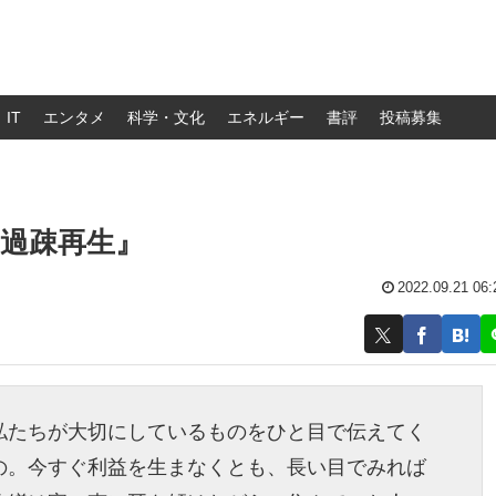
IT
エンタメ
科学・文化
エネルギー
書評
投稿募集
過疎再生』
2022.09.21 06:
私たちが大切にしているものをひと目で伝えてく
の。今すぐ利益を生まなくとも、長い目でみれば