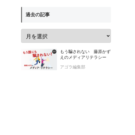
過去の記事
もう騙されない 藤原かず
えのメディアリテラシー
アゴラ編集部