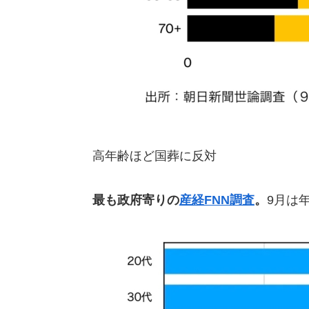
高年齢ほど国葬に反対
最も政府寄りの
産経FNN調査
。
9月は