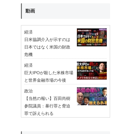
動画
経済
日米協調介入が示すのは
日本ではなく米国の財政
危機
経済
巨大IPOが殺した米株市場
と世界金融市場の今後
政治
【当然の報い】百田尚樹
参院議員：暴行罪と脅迫
罪で訴えられる