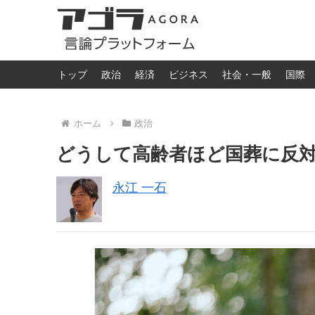
トップ
政治
経済
ビジネス
社会・一般
国際
ホーム
政治
どうして高齢者ほど国葬に反
永江 一石