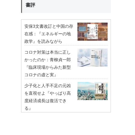
書評
安保3文書改訂と中国の存
在感：『エネルギーの地
政学』を読みながら
コロナ対策は本当に正し
かったのか：青柳貞一郎
『臨床現場からみた新型
コロナの虚と実』
少子化と人手不足の元凶
を直視せよ『やっぱり高
度経済成長は復活でき
る』