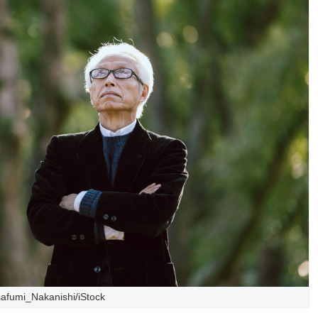
afumi_Nakanishi/iStock