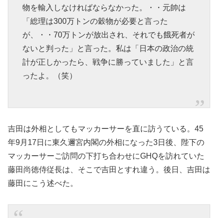
物を輸入しなければならなかった。・・元帥は
「総理は300万トンの穀物が必要と言った
が、・・70万トンが放出され、それでも餓死者が
ないと判った」と言った。私は「日本の政治の統
計が正しかったら、戦争に勝っていました」と言
ったよ。（笑）
吉田は外相としてもマッカーサーを直に訪うている。45
年9月17日に東久邇宮内閣の外相になった3日後、陛下の
マッカーサーご訪問の下打ち合わせにGHQを訪れていた
藤田尚徳侍従長は、そこで吉田とすれ違う。後日、吉田は
藤田にこう述べた。