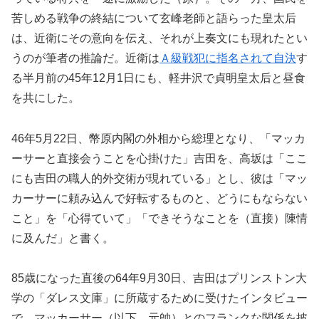
苦しめる戦争の終結について玄峰老師と語らった皇太后
は、近衛にその意向を伝え、それが上奏文にも現れたとい
うのが筆者の推論だ。近衛は
Ａ級戦犯に指名されて自決
す
る半月前の45年12月1日にも、軽井沢で貞明皇太后と昼食
を共にした。
46年5月22日、幣原内閣の外相から総理となり、「マッカ
ーサーと直接会うことを心掛けた」吉田を、高坂は「ここ
にも吉田の職人的外交術が現れている」とし、彼は「マッ
カーサーに頼み込んで好転するものと、どうにもならない
こと」を「心得ていて」「できそうなことを（直接）陳情
に及んだ」と書く。
85歳になった直後の64年9月30日、吉田はプリンストン大
学の「ダレス文庫」に所蔵するために受けたインタビュー
で、マッカーサー（以下、元帥）とのフランクな関係を披