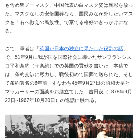
も含め皆ノーマスク、中国代表の白マスク姿は異彩を放っ
た。マスクなしの安倍国葬なら、国民みなが外したいマス
クを「右へ倣えの民族性」で棄てる格好のきっかけにな
る。
さて、筆者は「
英国が日本の独立に果たした役割の話
」
で、51年9月に我が国を国際社会に導いたサンフランシス
コ平和条約（サ条約）での英国の貢献を書いた。本稿で
は、条約交渉に尽力し、戦後初めて国葬で送られた、そし
て条約署名の6年前、すなわち45年9月27日の昭和天皇と
マッカーサーの面談をお膳立てした、吉田茂（1878年9月
22日~1967年10月20日）の逸話に触れる。