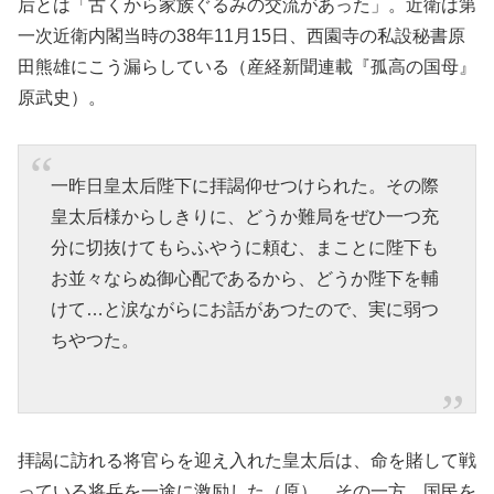
后とは「古くから家族ぐるみの交流があった」。近衛は第
一次近衛内閣当時の38年11月15日、西園寺の私設秘書原
田熊雄にこう漏らしている（産経新聞連載『孤高の国母』
原武史）。
一昨日皇太后陛下に拝謁仰せつけられた。その際
皇太后様からしきりに、どうか難局をぜひ一つ充
分に切抜けてもらふやうに頼む、まことに陛下も
お並々ならぬ御心配であるから、どうか陛下を輔
けて…と涙ながらにお話があつたので、実に弱つ
ちやつた。
拝謁に訪れる将官らを迎え入れた皇太后は、命を賭して戦
っている将兵を一途に激励した（原）。その一方、国民を