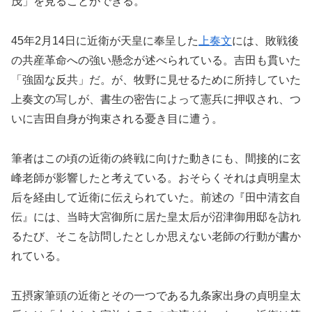
茂」を見ることができる。
45年2月14日に近衛が天皇に奉呈した
上奏文
には、敗戦後
の共産革命への強い懸念が述べられている。吉田も貫いた
「強固な反共」だ。が、牧野に見せるために所持していた
上奏文の写しが、書生の密告によって憲兵に押収され、つ
いに吉田自身が拘束される憂き目に遭う。
筆者はこの頃の近衛の終戦に向けた動きにも、間接的に玄
峰老師が影響したと考えている。おそらくそれは貞明皇太
后を経由して近衛に伝えられていた。前述の『田中清玄自
伝』には、当時大宮御所に居た皇太后が沼津御用邸を訪れ
るたび、そこを訪問したとしか思えない老師の行動が書か
れている。
五摂家筆頭の近衛とその一つである九条家出身の貞明皇太