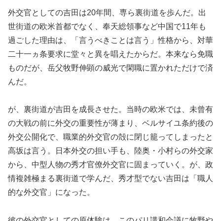
外交官としての吉田は20年間、専ら裏街道を歩んだ。出
世街道の欧米首都でなく、奉天総領事など中国で11年も
過ごした理由は、「言うべきことは言う」性格から、対華
二十一ヵ条要求に堂々と異を唱えたからだ。本来なら免職
ものだが、岳父牧野伸顕の威光で閑職に置かれただけで済
んだ。
が、裏街道が吉田を成長させた。当時の欧米では、未曾有
の大戦の前に外交の重要性が薄まり、ベルサイユ条約後の
外交公開化で、職業的外交官の殻に閉じ籠ってしまったと
高坂は言う。日本外交の担い手も、陸奥・小村らの外交家
から、中型人物の秀才官僚外交官に固まっていく。が、政
情複雑極まる裏街道で学んだ、秀才型でない吉田は「職人
的な外交官」になった。
彼の外交官としての原体験は、このパリ講和会議に牧野や