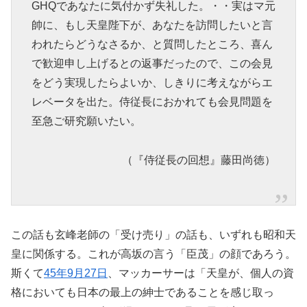
GHQであなたに気付かず失礼した。・・実はマ元
帥に、もし天皇陛下が、あなたを訪問したいと言
われたらどうなさるか、と質問したところ、喜ん
で歓迎申し上げるとの返事だったので、この会見
をどう実現したらよいか、しきりに考えながらエ
レベータを出た。侍従長におかれても会見問題を
至急ご研究願いたい。
（『侍従長の回想』藤田尚徳）
この話も玄峰老師の「受け売り」の話も、いずれも昭和天
皇に関係する。これが高坂の言う「臣茂」の顔であろう。
斯くて
45年9月27日
、マッカーサーは「天皇が、個人の資
格においても日本の最上の紳士であることを感じ取っ