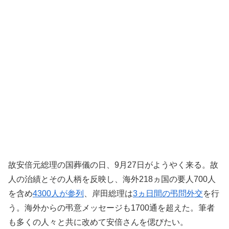
故安倍元総理の国葬儀の日、9月27日がようやく来る。故
人の治績とその人柄を反映し、海外218ヵ国の要人700人
を含め
4300人が参列
、岸田総理は
3ヵ日間の弔問外交
を行
う。海外からの弔意メッセージも1700通を超えた。筆者
も多くの人々と共に改めて安倍さんを偲びたい。