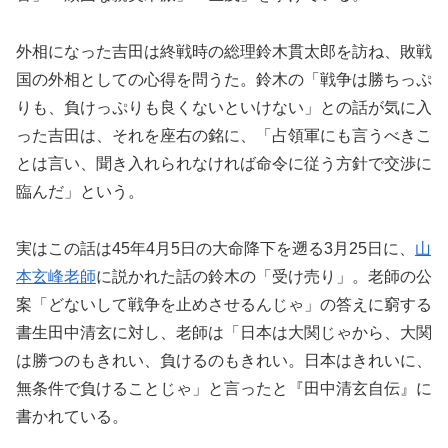
外相になった吉田は終戦時の総理鈴木貫太郎を訪ね、敗戦
国の外相としての心得を問うた。鈴木の「戦争は勝ちっぷ
りも、負けっぷりも良くないといけない」との話が気に入
った吉田は、それを座右の銘に、「占領軍にも言うべきこ
とは言い、聞き入れられなければ命令に従う方針で交渉に
臨んだ」という。
実はこの話は45年4月5日の大命降下を遡る3月25日に、
山
本玄峰老師
に説かれた話の鈴木の「受け売り」。老師の公
案「どないして戦争を止めさせるんじゃ」の答えに窮する
書生田中清玄に対し、老師は「日本は大関じゃから、大関
は勝つのもきれい、負けるのもきれい。日本はきれいに、
無条件で負けることじゃ」と言ったと『田中清玄自伝』に
書かれている。