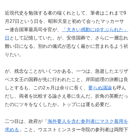
近現代史を勉強する者の端くれとして、筆者はこれまで9
月27日という日を、昭和天皇と初めて会ったマッカーサ
ー連合国軍最高司令官が、
「大きい感動にゆすぶられた」
日
として記憶していた。が、安倍国葬で、さらに一層忘れ
難い日になる。別れの儀式が恙なく厳かに営まれるよう祈
りたい。
が、残念なことがいくつかある。一つは、急逝したエリザ
ベス女王の国葬が先に行われたこと。岸田総理の決断は良
しとするも、この2ヵ月は余りに長く、
要らぬ議論
も呼ん
だし、両者を比較する論さえ巷に生んだ。折角の英断だっ
たのにツキをなくしたか。トップには運も必要だ。
二つ目は、政府が「
海外要人を含む参列者にマスク着用を
求める
」こと。ウエストミンスター寺院の参列者は両陛下