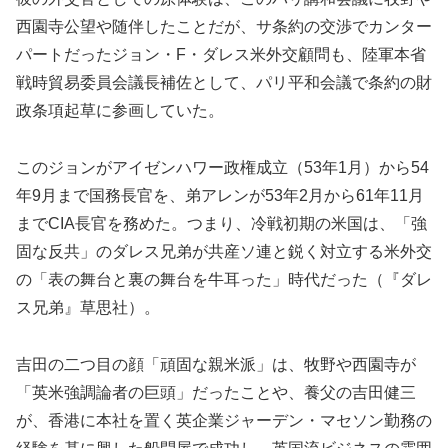
西園寺公望や随伴したことだが、サ条約の交渉でカンター
パートだったジョン・F・ダレス米外交顧問も、陸軍本省
戦時貿易委員会議長補佐として、パリ平和会議で条約の財
政条項起草に参画していた。
このジョンがアイゼンハワー政権成立（53年1月）から54
年9月まで国務長官を、弟アレンが53年2月から61年11月
までCIA長官を務めた。つまり、冷戦初期の米国は、「強
固な反共」のダレス兄弟が共産ソ連と鋭く対立する米外交
の「表の舞台と裏の舞台を牛耳った」時代だった（『ダレ
ス兄弟』草思社）。
吉田の二つ目の顔「頑固な親米派」は、牧野や西園寺が
「英米強調論者の巨頭」だったことや、養父の吉田健三
が、香港に本社を置く英企業ジャーデン・マセソン勤務の