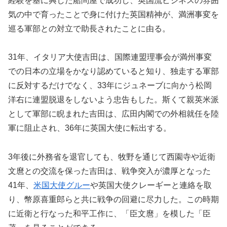
経験を基に興した船問屋で成功し、英国流ビジネスの雰囲
気の中で育ったことで身に付けた英国精神が、満洲事変を
巡る軍部との対立で助長されたことに由る。
31年、イタリア大使吉田は、国際連盟理事会が満州事変
での日本の立場をかなり認めていると知り、独走する軍部
に反対するだけでなく、33年にジュネーブに向かう松岡
洋右に連盟脱退をしないよう忠告もした。斯くて親英米派
として軍部に睨まれた吉田は、広田内閣での外相就任を陸
軍に阻止され、36年に英国大使に転出する。
3年後に外務省を退官しても、牧野を通じて西園寺や近衛
文麿との交流を保った吉田は、戦争突入が濃厚となった
41年、
米国大使グルー
や英国大使クレーギーと連絡を取
り、幣原喜重郎らと共に戦争の回避に尽力した。この時期
に近衛と行なった和平工作に、「臣文麿」を模した「臣