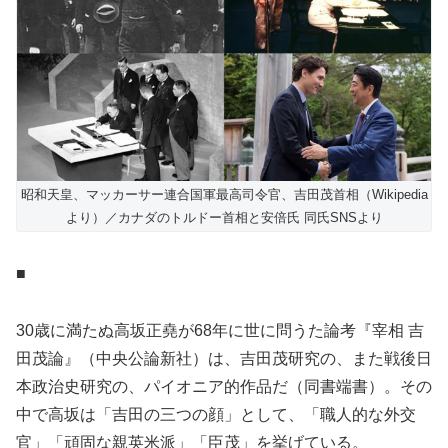
昭和天皇、マッカーサー連合国軍最高司令官、吉田茂首相（Wikipedia
より）／カナダのトルドー首相と安倍氏 同氏SNSより
■
30歳に満たぬ高坂正堯が68年に世に問うた論考『宰相 吉
田茂論』（中央公論新社）は、吉田茂研究の、また戦後日
本政治史研究の、パイオニア的作品だ（同書端書）。その
中で高坂は「吉田の三つの顔」として、「職人的な外交
官」「頑固な親英米派」「臣茂」を挙げている。