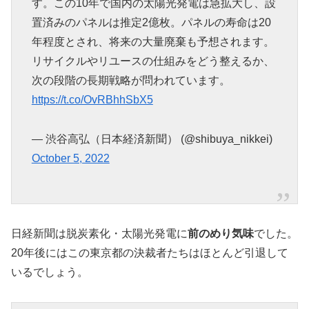
す。この10年で国内の太陽光発電は急拡大し、設
置済みのパネルは推定2億枚。パネルの寿命は20
年程度とされ、将来の大量廃棄も予想されます。
リサイクルやリユースの仕組みをどう整えるか、
次の段階の長期戦略が問われています。
https://t.co/OvRBhhSbX5
— 渋谷高弘（日本経済新聞） (@shibuya_nikkei)
October 5, 2022
日経新聞は脱炭素化・太陽光発電に
前のめり気味
でした。
20年後にはこの東京都の決裁者たちはほとんど引退して
いるでしょう。