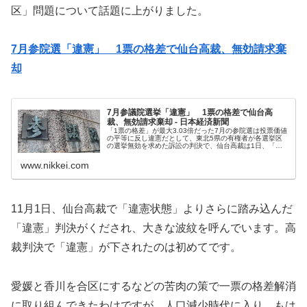
区」問題について話題に上がりました。
7月参院選「違憲」 1票の格差で仙台高裁、無効請求棄
却
7月参議院選挙「違憲」 1票の格差で仙台高
裁、無効請求棄却 - 日本経済新聞
「1票の格差」が最大3.03倍だった7月の参院選は投票価値
の平等に反し違憲だとして、東北5県の有権者が各選挙区
の選挙無効を求めた訴訟の判決で、仙台高裁は1日、「違
憲」と判断した。無効請求は棄却した。全国14の高裁・高
裁支部に起こされた16件...
www.nikkei.com
11月1日、仙台高裁で「違憲状態」よりさらに踏み込んだ
「違憲」判決がくだされ、大きな波紋を呼んでいます。高
裁判決で「違憲」が下されたのは初めてです。
愛媛と香川を合区にするなどの苦肉の策で一票の格差解消
に取り組んできたわけですが、人口減少時代に入り、もは