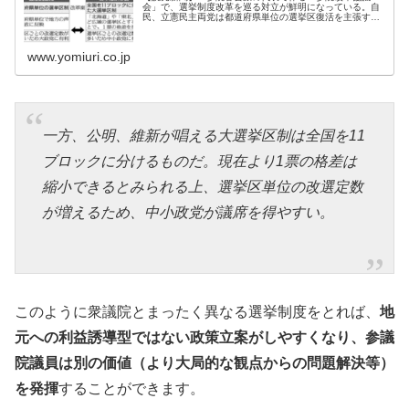
会」で、選挙制度改革を巡る対立が鮮明になっている。自
民、立憲民主両党は都道府県単位の選挙区復活を主張する
のに対し、公明党や日本維新の会は大選挙区制を掲げて反
発を強め、今国会中の合意形
www.yomiuri.co.jp
一方、公明、維新が唱える大選挙区制は全国を11
ブロックに分けるものだ。現在より1票の格差は
縮小できるとみられる上、選挙区単位の改選定数
が増えるため、中小政党が議席を得やすい。
このように衆議院とまったく異なる選挙制度をとれば、
地
元への利益誘導型ではない政策立案がしやすくなり、参議
院議員は別の価値（より大局的な観点からの問題解決等）
を発揮
することができます。