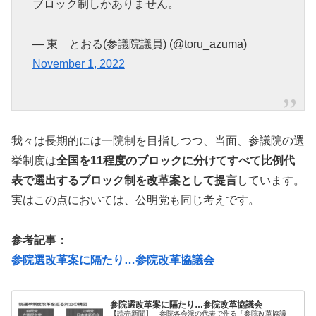
ブロック制しかありません。
— 東 とおる(参議院議員) (@toru_azuma)
November 1, 2022
我々は長期的には一院制を目指しつつ、当面、参議院の選
挙制度は
全国を11程度のブロックに分けてすべて比例代
表で選出するブロック制を改革案として提言
しています。
実はこの点においては、公明党も同じ考えです。
参考記事：
参院選改革案に隔たり…参院改革協議会
参院選改革案に隔たり…参院改革協議会
【読売新聞】 参院各会派の代表で作る「参院改革協議