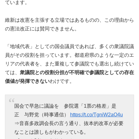
ています。
維新は改憲を主張する立場ではあるものの、この理由から
の憲法改正には賛同できません。
「地域代表」としての国会議員であれば、多くの衆議院議
員がその役割を担っています。都道府県のような一定のエ
リアの代表者を、また重複して参議院でも選出し続けてい
ては、
衆議院との役割分担が不明確で参議院としての存在
価値が発揮できない
わけです。
国会で早急に議論を 参院選「1票の格差」是
正 与野党（時事通信）
https://t.co/TgniW2aO4u
⇒音喜多政調会長の言う通り、抜本的改革が必要
なことは誰しもがわかっている。