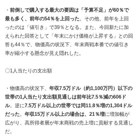
・
前倒しで購入する最大の要因は「予算不足」が60％で
最も多く、前年の54％を上回った
。その他、前年を上回
ったのは「値引き」で39％となる。また、今回新たに加
えられた回答として「年末にかけ価格が上昇する」との回
答も44％で、物価高の状況下、年末商戦本番での値引き
率が縮小する懸念が見え隠れした。
〇1人当たりの支出額
・物価高の状況下、
年収7.5万ドル（約1,100万円）以下の
世帯の1人当たり支出額見通しは前年比7.5％減の606ド
ル
。逆に
7.5万ドル以上の世帯では同11.8％増の1,304ドル
だった
。
年収15万ドル以上の場合は、21％増
に増加幅が
広がり、高所得者層が年末商戦の売上増に貢献する見通し
だ。