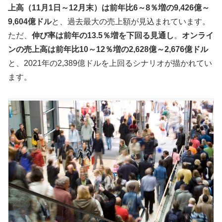
上高（11月1日～12月末）は前年比6～8％増の9,426億～
9,604億ドル
と、過去最大の売上額が見込まれています。
ただ、
伸び率は前年の13.5％増を下回る見通し
。
オンライ
ンの売上高は前年比10～12％増の2,628億～2,676億ドル
と、2021年の2,389億ドルを上回るシナリオが描かれてい
ます。