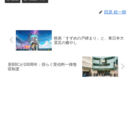
田原 総一朗
映画「すずめの戸締まり」と、東日本大
震災の癒やし
英BBCが100周年：揺らぐ受信料一律徴
収制度