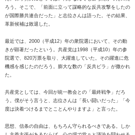
ろう。そこで、「前面に立って謀略的な反共攻撃をしたの
が国際勝共連合だった」と志位さんは語った。その結果、
革新候補は敗退した。
最近では、2000（平成12）年の衆院選において、その動
きが顕著だったという。共産党は1998（平成10）年の参
院選で、820万票を取り、大躍進していた。その躍進に危
機感を感じたのだろう。膨大な数の「反共ビラ」が撒かれ
た。
共産党としては、今回が統一教会との「最終戦争」だろ
う。僕がそう言うと、志位さんは「長い闘いだった」「今
度は決着つけるまでとことんやりますよ」と言った。
思想、信条の自由は、もちろん守られるべきである。しか
し主義主張があるならば、公の場で堂々と議論を闘わせる