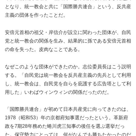
となり、統一教会と共に「国際勝共連合」という、反共産
主義の団体を作ったことだ。
安倍元首相の祖父・岸信介が設立に関わった団体が、自民
党と統一教会の関係を生み、結果的に孫である安倍元首相
の命を失った。皮肉なことである。
なぜこのような団体ができたのか。志位委員長はこう説明
する。「自民党は統一教会を反共産主義の先兵として利用
し、統一教会は、自民党を自らを庇護する広告塔として利
用した」いわばウィンウィンの関係だったのだ。
「国際勝共連合」が初めて日本共産党に向ってきたのは、
1978（昭和53）年の京都府知事選だったという。革新府
政を7期28年務めた蜷川虎三知事の後任を選ぶ選挙だっ
た。保守勢力にとっては、何がなんでも勝ちたかったのだ