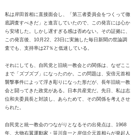
私は岸田首相に直接面会し、「第三者委員会をつくって徹
底調査すべきだ」と進言していたので、この発言には心か
ら安堵した。しかし遅すぎる感は否めない。その証拠に、
この発言後、10月22、23日に実施した毎日新聞の世論調
査でも、支持率は27％と低迷している。
それにしても、自民党と旧統一教会との関係は、なぜここ
まで「ズブズブ」になったのか。この問題は、安倍元首相
襲撃事件によって浮き彫りになった形だが、長年旧統一教
会と闘ってきた政党がある。日本共産党だ。先日、私は志
位和夫委員長と対談し、あらためて、その関係を考えさせ
られた。
自民党と統一教会のつながりとなるその出発点は、1968
年、大物右翼運動家・笹川良一と岸信介元首相らが発起人