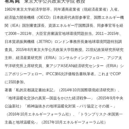
有馬 純
東京大学公共政策大学院 教授
1982年東京大学経済学部卒、同年通商産業省（現経済産業省）入省。
経済協力開発機構（OECD）日本政府代表部参事官、国際エネルギー機
関（IEA）国別審査課長、資源エネルギー庁国際課長、同参事官等を経
て2008～2011年、大臣官房審議官地球環境問題担当。2011～2015年、
日本貿易振興機構（JETRO）ロンドン事務所長兼地球環境問題特別調
査員。2015年8月東京大学公共政策大学院教授。21世紀政策研究所研究
主幹、経済産業研究所（ERIA）コンサルティングフェロー、アジア太
平洋研究所上席研究員、東アジアASEAN経済研究センター（ERIA）シ
ニアポリシーフェロー。IPCC第6次評価報告書執筆者。これまでCOP
に15回参加。
著書「私的京都議定書始末記」（2014年10月国際環境経済研究所）、
「地球温暖化交渉の真実―国益をかけた経済戦争―」（2015年9月中央
公論新社）「精神論抜きの地球温暖化対策－パリ協定とその後－」
（2016年10月エネルギーフォーラム社）、「トランプリスク-米国第一
主義と地球温暖化-」（2017年10月エネルギーフォーラム社）