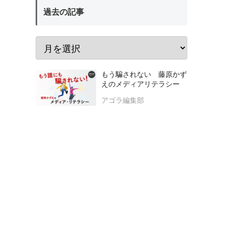
過去の記事
もう騙されない 藤原かず
えのメディアリテラシー
アゴラ編集部