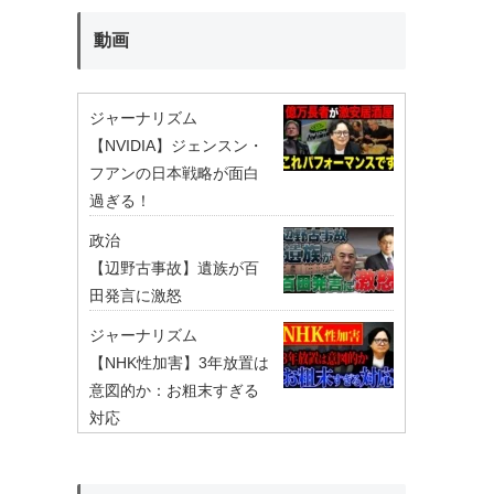
動画
ジャーナリズム
【NVIDIA】ジェンスン・
フアンの日本戦略が面白
過ぎる！
政治
【辺野古事故】遺族が百
田発言に激怒
ジャーナリズム
【NHK性加害】3年放置は
意図的か：お粗末すぎる
対応