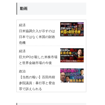
動画
経済
日米協調介入が示すのは
日本ではなく米国の財政
危機
経済
巨大IPOが殺した米株市場
と世界金融市場の今後
政治
【当然の報い】百田尚樹
参院議員：暴行罪と脅迫
罪で訴えられる