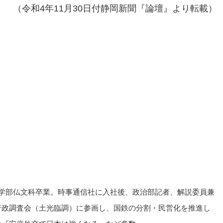
（令和4年11月30日付静岡新聞『論壇』より転載）
学文学部仏文科卒業。時事通信社に入社後、政治部記者、解説委員兼
時行政調査会（土光臨調）に参画し、国鉄の分割・民営化を推進し