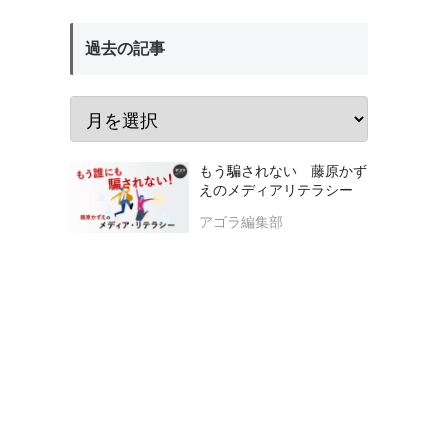
過去の記事
もう騙されない 藤原かず
えのメディアリテラシー
アゴラ編集部