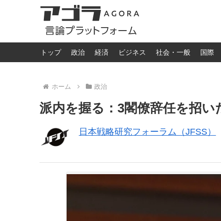
トップ
政治
経済
ビジネス
社会・一般
国際
ホーム
政治
派内を握る：3閣僚辞任を招い
日本戦略研究フォーラム（JFSS）