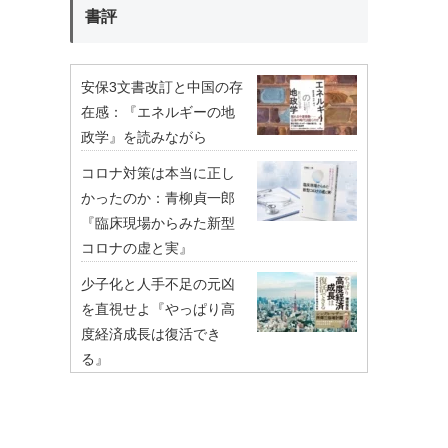
書評
安保3文書改訂と中国の存
在感：『エネルギーの地
政学』を読みながら
コロナ対策は本当に正し
かったのか：青柳貞一郎
『臨床現場からみた新型
コロナの虚と実』
少子化と人手不足の元凶
を直視せよ『やっぱり高
度経済成長は復活でき
る』