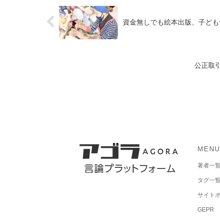
資金無しでも絵本出版、子ども
公正取
MEN
著者一
タグ一
サイト
GEPR