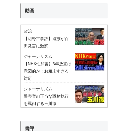
動画
政治
【辺野古事故】遺族が百
田発言に激怒
ジャーナリズム
【NHK性加害】3年放置は
意図的か：お粗末すぎる
対応
ジャーナリズム
警察官の正当な職務執行
を罵倒する玉川徹
書評