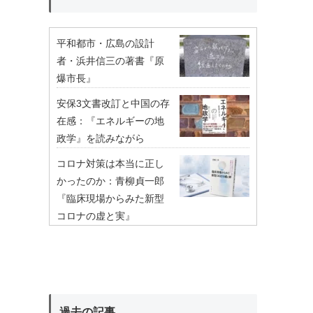
平和都市・広島の設計
者・浜井信三の著書『原
爆市長』
安保3文書改訂と中国の存
在感：『エネルギーの地
政学』を読みながら
コロナ対策は本当に正し
かったのか：青柳貞一郎
『臨床現場からみた新型
コロナの虚と実』
過去の記事