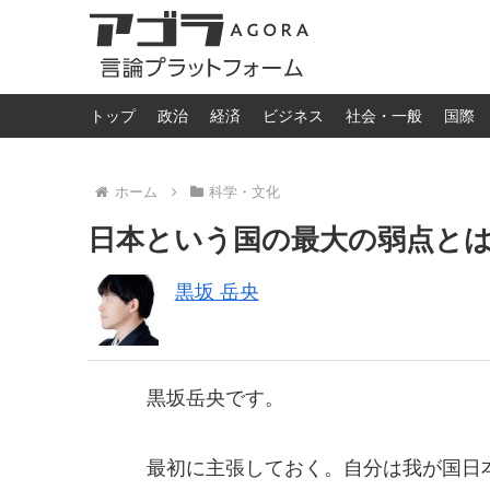
トップ
政治
経済
ビジネス
社会・一般
国際
ホーム
科学・文化
日本という国の最大の弱点と
黒坂 岳央
黒坂岳央です。
最初に主張しておく。自分は我が国日