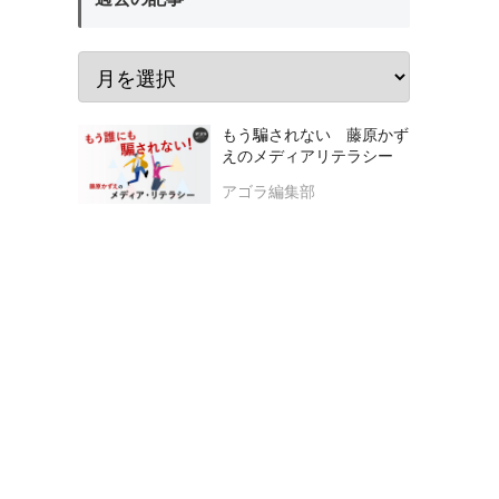
もう騙されない 藤原かず
えのメディアリテラシー
アゴラ編集部