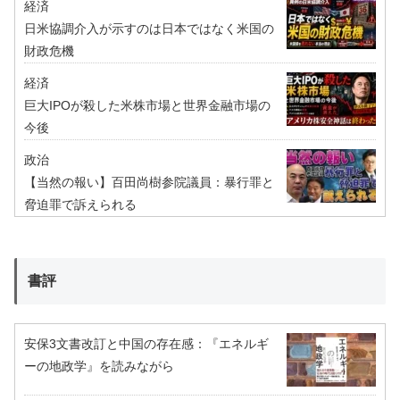
経済
日米協調介入が示すのは日本ではなく米国の
財政危機
経済
巨大IPOが殺した米株市場と世界金融市場の
今後
政治
【当然の報い】百田尚樹参院議員：暴行罪と
脅迫罪で訴えられる
書評
安保3文書改訂と中国の存在感：『エネルギ
ーの地政学』を読みながら