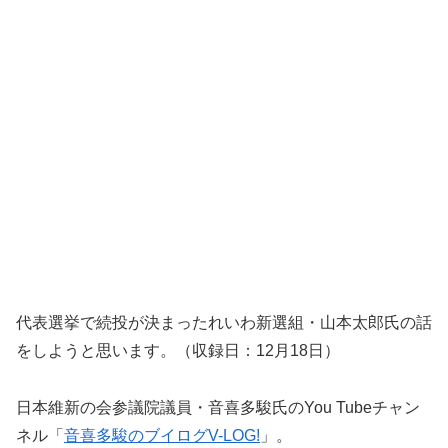
代表選挙で続投が決まったれいわ新選組・山本太郎氏の話
をしようと思います。（収録日：
12
月
18
日）
日本維新の会参議院議員・音喜多駿氏のYou Tubeチャン
ネル「
音喜多駿のブイログV-LOG!
」。