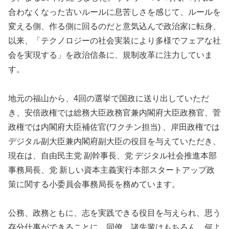
合わなくなった古いルールに息苦しさを感じて、ルールを
変える側、作る側に回るのだと意気込んで政治家に転身、
以来、「テクノロジーの社会実装により多様でフェアな社
会を実現する」を政治信条に、規制改革に注力していま
す。
地元の福山から、4回の選挙で国政に送り出していただ
き、安倍政権では総務大臣政務官兼内閣府大臣政務官、菅
政権では内閣府大臣補佐官(ワクチン担当) 、岸田政権では
デジタル副大臣兼内閣府副大臣の役目を与えていただき、
現在は、自由民主党 副幹事長、党 デジタル社会推進本部
事務局長、党 新しい資本主義実行本部スタートアップ政
策に関する小委員会事務局長を務めています。
公務、政務ともに、志を実践できる役目を与えられ、思う
存分仕事ができることに、同僚、諸先輩はもちろん、何よ