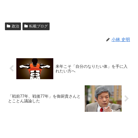
政治
転載ブログ
小林 史明
来年こそ「自分のなりたい体」を手に入
れたい方へ
「戦前77年、戦後77年」を御厨貴さんと
とことん議論した