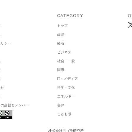
U
CATEGORY
O
覧
トップ
覧
政治
ポリシー
経済
ビジネス
集
社会・一般
社
国際
載
IT・メディア
わせ
科学・文化
項
エネルギー
トの趣旨とメンバー
書評
こども版
株式会社アゴラ研究所