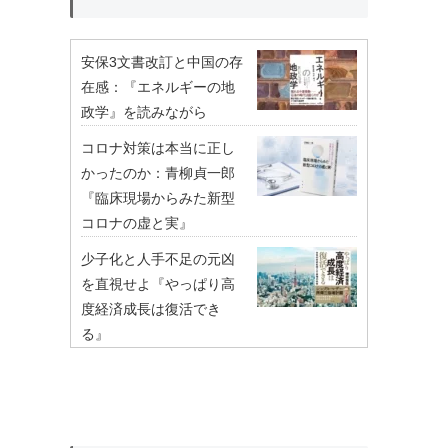
安保3文書改訂と中国の存
在感：『エネルギーの地
政学』を読みながら
コロナ対策は本当に正し
かったのか：青柳貞一郎
『臨床現場からみた新型
コロナの虚と実』
少子化と人手不足の元凶
を直視せよ『やっぱり高
度経済成長は復活でき
る』