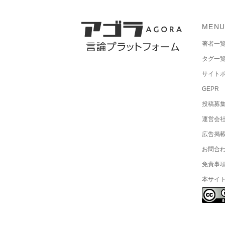
MEN
著者一
タグ一
サイト
GEPR
投稿募
運営会
広告掲
お問合
免責事
本サイ