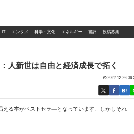
IT
エンタメ
科学・文化
エネルギー
書評
投稿募集
い：人新世は自由と経済成長で拓く
2022.12.26 06:
唱える本がベストセラ―となっています。しかしそれ