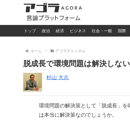
トップ
政治
経済
ビジネス
社会・一般
国際
ホーム
アゴラチャンネル
脱成長で環境問題は解決しな
杉山 大志
環境問題の解決策として「脱成長」を
は本当に解決策なのでしょうか。