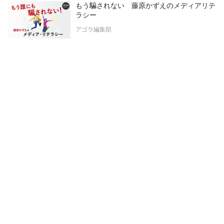
もう騙されない 藤原かずえのメディアリテ
ラシー
アゴラ編集部