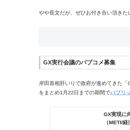
やや長文だが、ぜひお付き合い頂きた
GX実行会議のパブコメ募集
岸田首相肝いりで政府が進めてきた「
をまとめ1月22日までの期間で
パブリ
GX実現に
（METI/