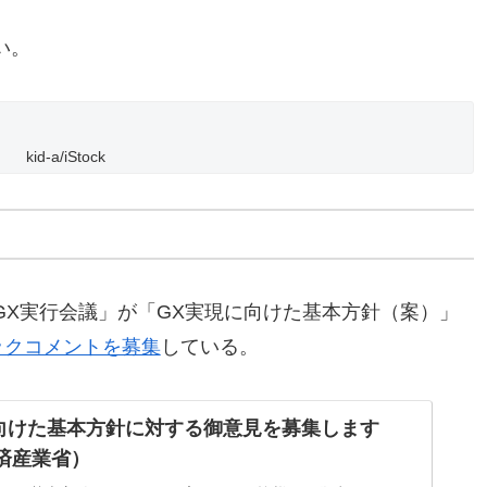
い。
kid-a/iStock
GX実行会議」が「GX実現に向けた基本方針（案）」
ックコメントを募集
している。
向けた基本方針に対する御意見を募集します
経済産業省）