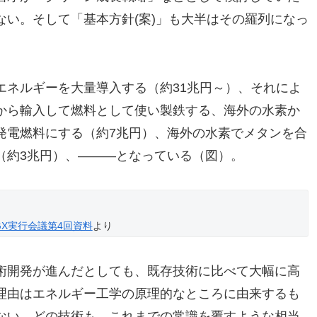
い。そして「基本方針(案)」も大半はその羅列になっ
エネルギーを大量導入する（約31兆円～）、それによ
から輸入して燃料として使い製鉄する、海外の水素か
発電燃料にする（約7兆円）、海外の水素でメタンを合
（約3兆円）、―――となっている（図）。
GX実行会議第4回資料
より
術開発が進んだとしても、既存技術に比べて大幅に高
理由はエネルギー工学の原理的なところに由来するも
ない。どの技術も、これまでの常識を覆すような相当