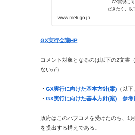
「GX実現に
だきたく、以
www.meti.go.jp
GX実行会議HP
コメント対象となるのは以下の2文書
ないが）
・
GX実行に向けた基本方針(案)
（以下
・
GX実行に向けた基本方針(案) 参考
政府はこのパブコメを受けたのち、1月
を提出する構えである。