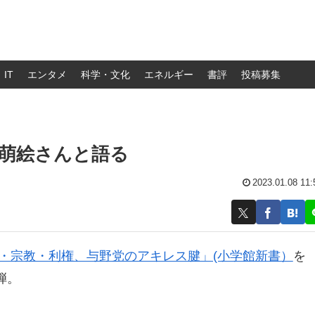
IT
エンタメ
科学・文化
エネルギー
書評
投稿募集
萌絵さんと語る
2023.01.08 11:
・宗教・利権、与野党のアキレス腱」(小学館新書）
を
弾。