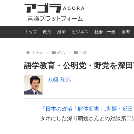
トップ
政治
経済
ビジネス
社会・一般
国際
ホーム
政治
行政
語学教育・公明党・野党を深田
八幡 和郎
「日本の政治「解体新書」:世襲・反日
タネにした深田萌絵さんとの対談第二