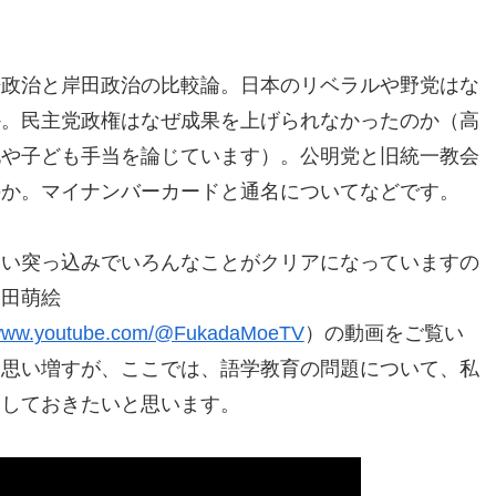
倍政治と岸田政治の比較論。日本のリベラルや野党はな
か。民主党政権はなぜ成果を上げられなかったのか（高
化や子ども手当を論じています）。公明党と旧統一教会
のか。マイナンバーカードと通名についてなどです。
鋭い突っ込みでいろんなことがクリアになっていますの
深田萌絵
//www.youtube.com/@FukadaMoeTV
）の動画をご覧い
と思い増すが、ここでは、語学教育の問題について、私
介しておきたいと思います。