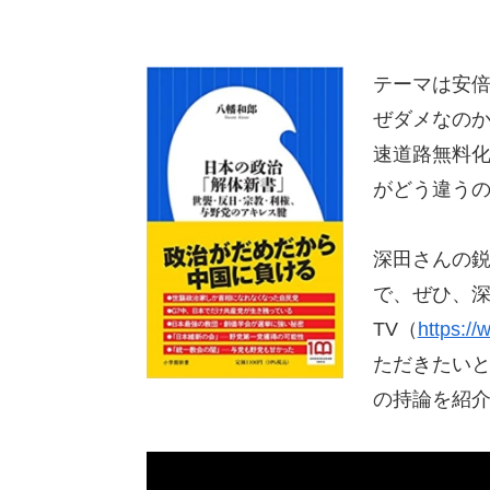
テーマは安
ぜダメなの
速道路無料
がどう違う
深田さんの
で、ぜひ、
TV（
https:
ただきたい
の持論を紹