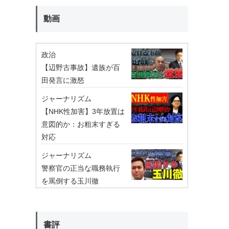
動画
政治
【辺野古事故】遺族が百
田発言に激怒
ジャーナリズム
【NHK性加害】3年放置は
意図的か：お粗末すぎる
対応
ジャーナリズム
警察官の正当な職務執行
を罵倒する玉川徹
書評