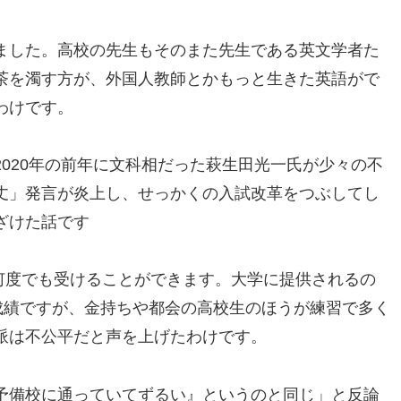
ました。高校の先生もそのまた先生である英文学者た
茶を濁す方が、外国人教師とかもっと生きた英語がで
わけです。
020年の前年に文科相だった萩生田光一氏が少々の不
丈」発言が炎上し、せっかくの入試改革をつぶしてし
ざけた話です
、何度でも受けることができます。大学に提供されるの
成績ですが、金持ちや都会の高校生のほうが練習で多く
派は不公平だと声を上げたわけです。
予備校に通っていてずるい』というのと同じ」と反論