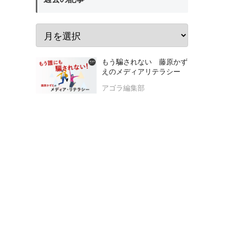
もう騙されない 藤原かず
えのメディアリテラシー
アゴラ編集部