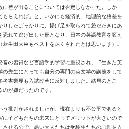
数に差が出ることについては否定しなかった。しか
てもらえれば」と、いかにも経済的、地理的な格差を
かりしたばっかりに、揚げ足を取られて袋だたきにあ
を恐れて逃げ出した形となり、日本の英語教育を変え
（萩生田大臣もベストを尽くされたとは思います）。
発音の習得など言語学的学習に重視され、〝生きた英
学の先生にとっても自分の専門の英文学の講義をして
参考書業界も入試改革に反対しました。結局のとこ
るのが嫌だったのです。
いう批判がされましたが、現在よりも不公平であると
実に子どもたちの未来にとってメリットが大きいので
にさせるので、悪い大人たちは受験生たちの心理を弄