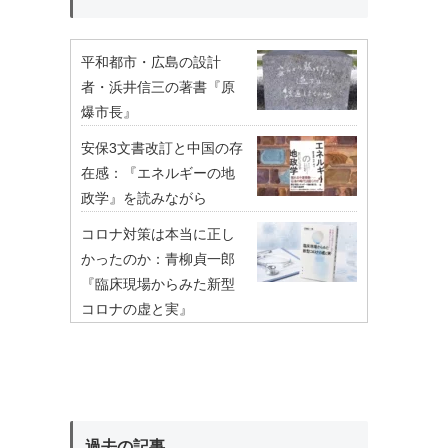
平和都市・広島の設計
者・浜井信三の著書『原
爆市長』
安保3文書改訂と中国の存
在感：『エネルギーの地
政学』を読みながら
コロナ対策は本当に正し
かったのか：青柳貞一郎
『臨床現場からみた新型
コロナの虚と実』
過去の記事