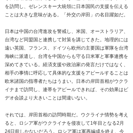
を訪問し、ゼレンスキー大統領に日本国民の支援を伝える
ことは大きな意味がある。「外交の岸田」の名目躍如だ。
日本は中国の台湾進攻を警戒し、米国、オーストラリア、
台湾など同盟国と連携して対策を講じてきた。地理的には
遠い英国、フランス、ドイツら欧州の主要国は軍隊を台湾
海峡に派遣し、台湾を中国からも守る日米軍と軍事連携を
深めてきている。経済支援や政治家の発言だけではなく、
相手の事情に呼応して具体的な支援をアピールすることは
欧米諸国の指導者たちはうまい。日本の岸田首相がウクラ
イナまで訪問し、連帯をアピールできれば、その効果はビ
デオ会談より大きいことは間違いない。
それでは、岸田首相の訪問時期だ。ウクライナ情勢を考え
ると、ロシア軍がウクライナを侵攻して1年目となる2月
24日前しかないだろう。ロシア軍は軍再編成を終え、今