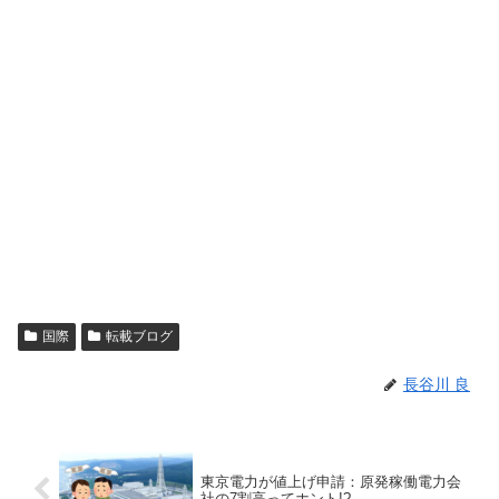
国際
転載ブログ
長谷川 良
東京電力が値上げ申請：原発稼働電力会
社の7割高ってホント!?