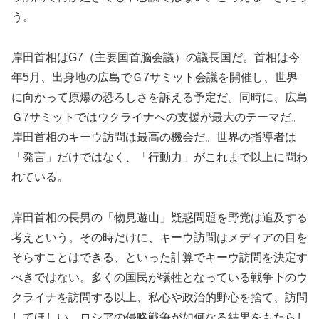
う。
岸田首相はG7（主要国首脳会議）の議長国だ。首相は今
年5月、出身地の広島でＧ7サミット会議を開催し、世界
に向かって原爆の恐ろしさを訴える予定だ。同時に、広島
Ｇ7サミットではウクライナへの支援が最大のテーマだ。
岸田首相のキーウ訪問は最高の機会だ。世界の指導者は
「発言」だけではなく、「行動力」がこれまで以上に問わ
れている。
岸田首相の長男の「物見遊山」疑惑問題を野党は追及する
考えという。その時だけに、キーウ訪問はメディアの目を
そらすことはできる、といった計算でキーウ訪問を決定す
べきではない。多くの国民が犠牲となっている戦争下のウ
クライナを訪問する以上、私心や政治的野心を捨て、訪問
してほしい。ロシアの侵略戦争が如何なる結果をもたらし