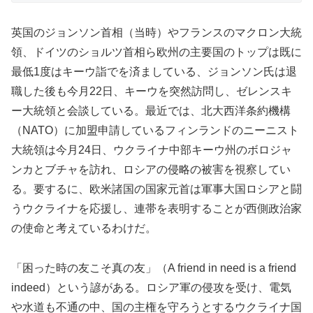
英国のジョンソン首相（当時）やフランスのマクロン大統
領、ドイツのショルツ首相ら欧州の主要国のトップは既に
最低1度はキーウ詣でを済ましている、ジョンソン氏は退
職した後も今月22日、キーウを突然訪問し、ゼレンスキ
ー大統領と会談している。最近では、北大西洋条約機構
（NATO）に加盟申請しているフィンランドのニーニスト
大統領は今月24日、ウクライナ中部キーウ州のボロジャ
ンカとブチャを訪れ、ロシアの侵略の被害を視察してい
る。要するに、欧米諸国の国家元首は軍事大国ロシアと闘
うウクライナを応援し、連帯を表明することが西側政治家
の使命と考えているわけだ。
「困った時の友こそ真の友」（A friend in need is a friend
indeed）という諺がある。ロシア軍の侵攻を受け、電気
や水道も不通の中、国の主権を守ろうとするウクライナ国