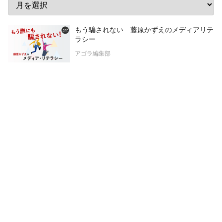
もう騙されない 藤原かずえのメディアリテ
ラシー
アゴラ編集部