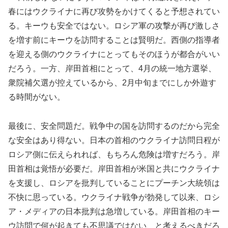
春にはウクライナに再び攻勢をかけてくると予想されてい
る。キーウも安全ではない。ロシア軍の攻撃が再び激しさ
を増す前にキーウを訪問することは賢明だ。西側の指導者
を迎える側のウクライナにとってもそのほうが都合がいい
だろう。一方、岸田首相にとって、4月の統一地方選挙、
衆院補欠選が控えているから、2月中旬までにしか外遊す
る時間がない。
最後に、安全問題だ。戦争中の国を訪問するのだから完全
な安全はあり得ない。日本の首相のウクライナ訪問日程が
ロシア側に伝えられれば、もちろん危険は増すだろう。岸
田首相は覚悟が必要だ。岸田首相が米国と共にウクライナ
を支援し、ロシアを批判していることにプーチン大統領は
不快に思っている。ウクライナ戦争が勃発して以来、ロシ
ア・メディアの日本批判は急増している。岸田首相のキー
ウ訪問で何が起きても不思議ではない、と考えるべきだろ