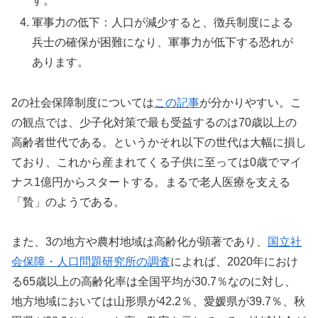
す。
軍事力の低下：人口が減少すると、徴兵制度による
兵士の確保が困難になり、軍事力が低下する恐れが
あります。
2の社会保障制度については
この記事
が分かりやすい。こ
の観点では、少子化対策で最も受益するのは70歳以上の
高齢者世代である。というかそれ以下の世代は大幅に損し
ており、これから産まれてくる子供に至っては0歳でマイ
ナス1億円からスタートする。まるで老人医療を支える
「贄」のようである。
また、3の地方や農村地域は高齢化が顕著であり、
国立社
会保障・人口問題研究所の調査
によれば、2020年におけ
る65歳以上の高齢化率は全国平均が30.7％なのに対し、
地方地域においては山形県が42.2％、愛媛県が39.7％、秋