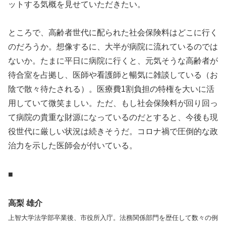
ットする気概を見せていただきたい。
ところで、高齢者世代に配られた社会保険料はどこに行く
のだろうか。想像するに、大半が病院に流れているのでは
ないか。たまに平日に病院に行くと、元気そうな高齢者が
待合室を占拠し、医師や看護師と暢気に雑談している（お
陰で散々待たされる）。医療費1割負担の特権を大いに活
用していて微笑ましい。ただ、もし社会保険料が回り回っ
て病院の貴重な財源になっているのだとすると、今後も現
役世代に厳しい状況は続きそうだ。コロナ禍で圧倒的な政
治力を示した医師会が付いている。
■
高梨 雄介
上智大学法学部卒業後、市役所入庁。法務関係部門を歴任して数々の例