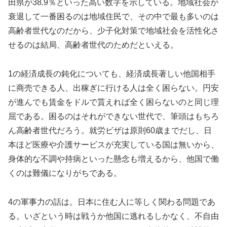
田県が38.9％といった高い数字を示している。地域社会が
衰退して一番困るのは地域住民で、その中で最も多いのは
高齢者世代なのだから、少子化対策で地域社会を活性化さ
せるのは結局、高齢者世代のためだといえる。
1の経済成長の鈍化についても、経済成長著しい他国相手
に商売できる人、出稼ぎに行ける人は全く困らない。円安
が進んでも賃金をドルで貰えれば全く困らないのと同じ理
屈である。困るのはそれができない世代で、筆頭はもちろ
ん高齢者世代だろう。就労ビザは原則60歳までだし、日
本ほど医療や介護サービスが充実している国は無いから、
身体的な不調や持病といった懸念も増えるから、他国で働
くのは難儀になりがちである。
4の軍事力の話は。日本に住む人に等しく関わる問題であ
る。いざという時は戦うか他国に逃れるしかなく、不自由