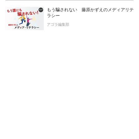
もう騙されない 藤原かずえのメディアリテ
ラシー
アゴラ編集部