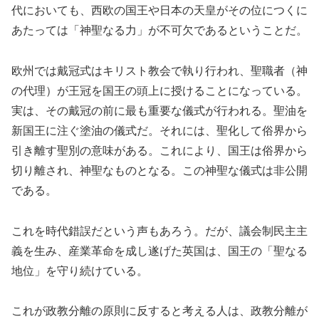
代においても、西欧の国王や日本の天皇がその位につくに
あたっては「神聖なる力」が不可欠であるということだ。
欧州では戴冠式はキリスト教会で執り行われ、聖職者（神
の代理）が王冠を国王の頭上に授けることになっている。
実は、その戴冠の前に最も重要な儀式が行われる。聖油を
新国王に注ぐ塗油の儀式だ。それには、聖化して俗界から
引き離す聖別の意味がある。これにより、国王は俗界から
切り離され、神聖なものとなる。この神聖な儀式は非公開
である。
これを時代錯誤だという声もあろう。だが、議会制民主主
義を生み、産業革命を成し遂げた英国は、国王の「聖なる
地位」を守り続けている。
これが政教分離の原則に反すると考える人は、政教分離が