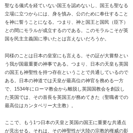
聖なる儀式を経ていない国王を認めないし、国王も聖なる
立場に立つからには、身を慎み、公のために奉仕すること
を神に誓うことになる。つまり、神と国王と国民（臣下）
との間にモラルが成立するのである。このモラルこそが英
国を民主主義国に導いたとは言えないだろうか。
同様のことは日本の皇室にも言える。その証が大嘗祭とい
う我が国最重要の神事である。つまり、日本の天皇も英国
の国王も神聖性を持つ存在ということで共通しているので
ある。日本の神道では天皇が最高位の神官を務める一方
で、1534年にローマ教会から離脱し英国国教会を創設し
た英国では、その首長を英国王が務めてきた（聖職者での
最高位はカンタベリー大主教）。
ここで、もう1つ日本の天皇と英国の国王に重要な共通点
が見出せる。それは、その神聖性が大陸の宗教的権威の影