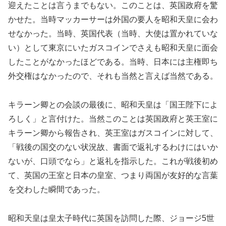
迎えたことは言うまでもない。このことは、英国政府を驚
かせた。当時マッカーサーは外国の要人を昭和天皇に会わ
せなかった。当時、英国代表（当時、大使は置かれていな
い）として東京にいたガスコインでさえも昭和天皇に面会
したことがなかったほどである。当時、日本には主権即ち
外交権はなかったので、それも当然と言えば当然である。
キラーン卿との会談の最後に、昭和天皇は「国王陛下によ
ろしく」と言付けた。当然このことは英国政府と英王室に
キラーン卿から報告され、英王室はガスコインに対して、
「戦後の国交のない状況故、書面で返礼するわけにはいか
ないが、口頭でなら」と返礼を指示した。これが戦後初め
て、英国の王室と日本の皇室、つまり両国が友好的な言葉
を交わした瞬間であった。
昭和天皇は皇太子時代に英国を訪問した際、ジョージ5世