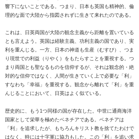
響下にないことである。つまり、日本も英国も精神的、倫
理的な面で大陸から指図されずに生きて来れたのである。
これは、日英両国が大陸の観念主義から距離を置いている
とも言えよう。英国は経験主義、功利主義の国であり、実
利を重んじる。一方、日本の神道も生産（むすび）、つま
り現世での利益（りやく）をもたらすことを重視する。つ
まり両国とも聖なるものを信仰するが、それは観念的・絶
対的な信仰ではなく、人間が生きていく上で必要な「利」
すなわち「幸福」を重視する。観念から離れて「利」を重
んじることにおいて、日英はよく似ている。
歴史的に、もう1つ同様の国が存在した。中世に通商海洋
国家として栄華を極めたベネチアである。ベネチアは
「利」を追求したが、もちろんキリスト教を捨てたわけで
はなく、時には十字軍に協力もした。この「利」を追い求