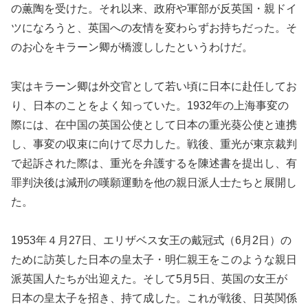
の薫陶を受けた。それ以来、政府や軍部が反英国・親ドイ
ツになろうと、英国への友情を変わらずお持ちだった。そ
のお心をキラーン卿が橋渡ししたというわけだ。
実はキラーン卿は外交官として若い頃に日本に赴任してお
り、日本のことをよく知っていた。1932年の上海事変の
際には、在中国の英国公使として日本の重光葵公使と連携
し、事変の収束に向けて尽力した。戦後、重光が東京裁判
で起訴された際は、重光を弁護するを陳述書を提出し、有
罪判決後は減刑の嘆願運動を他の親日派人士たちと展開し
た。
1953年４月27日、エリザベス女王の戴冠式（6月2日）の
ために訪英した日本の皇太子・明仁親王をこのような親日
派英国人たちが出迎えた。そして5月5日、英国の女王が
日本の皇太子を招き、持て成した。これが戦後、日英関係