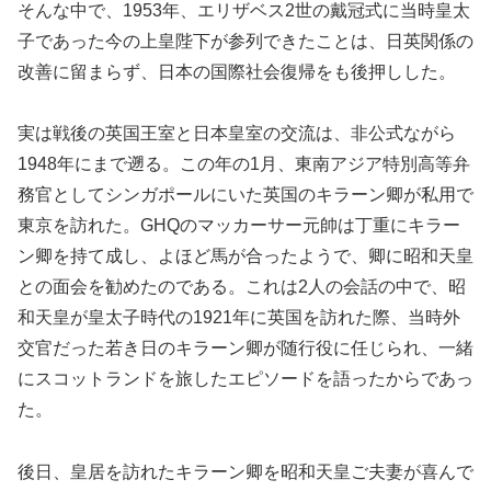
そんな中で、1953年、エリザベス2世の戴冠式に当時皇太
子であった今の上皇陛下が参列できたことは、日英関係の
改善に留まらず、日本の国際社会復帰をも後押しした。
実は戦後の英国王室と日本皇室の交流は、非公式ながら
1948年にまで遡る。この年の1月、東南アジア特別高等弁
務官としてシンガポールにいた英国のキラーン卿が私用で
東京を訪れた。GHQのマッカーサー元帥は丁重にキラー
ン卿を持て成し、よほど馬が合ったようで、卿に昭和天皇
との面会を勧めたのである。これは2人の会話の中で、昭
和天皇が皇太子時代の1921年に英国を訪れた際、当時外
交官だった若き日のキラーン卿が随行役に任じられ、一緒
にスコットランドを旅したエピソードを語ったからであっ
た。
後日、皇居を訪れたキラーン卿を昭和天皇ご夫妻が喜んで