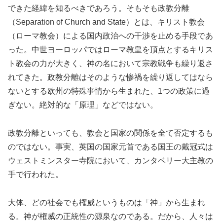
できた経緯を知るべきであろう。そもそも政教分離
（Separation of Church and State）とは、キリスト教会
（ローマ教会）による国内政治への干渉を止める手段であ
った。中世ヨーロッパではローマ教皇を頂点とするキリス
ト教会の力が大きく、神の名において宗教戦争も繰り返さ
れてきた。政教分離はそのような惨禍を繰り返してはなら
ないとする欧州の特殊事情から生まれた、1つの政策に過
ぎない。絶対的な「原理」などではない。
政教分離といっても、教会と国家の関係を全て否定するも
のではない。事実、英国の国家元首である国王の戴冠式は
ウェストミンスター寺院において、カンタベリー大主教の
手で行われた。
大体、どの社会でも権威というものは「神」から生まれ
る。神が権威の正統性の源泉なのである。だから、人々は