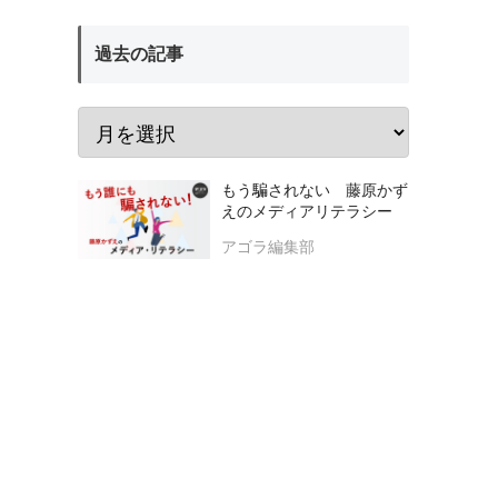
過去の記事
もう騙されない 藤原かず
えのメディアリテラシー
アゴラ編集部