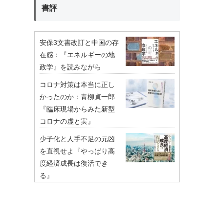
書評
安保3文書改訂と中国の存
在感：『エネルギーの地
政学』を読みながら
コロナ対策は本当に正し
かったのか：青柳貞一郎
『臨床現場からみた新型
コロナの虚と実』
少子化と人手不足の元凶
を直視せよ『やっぱり高
度経済成長は復活でき
る』