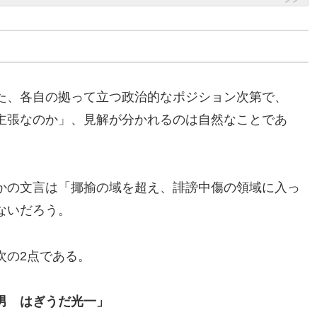
た、各自の拠って立つ政治的なポジション次第で、
主張なのか」、見解が分かれるのは自然なことであ
かの文言は「揶揄の域を超え、誹謗中傷の領域に入っ
ないだろう。
次の2点である。
男 はぎうだ光一」