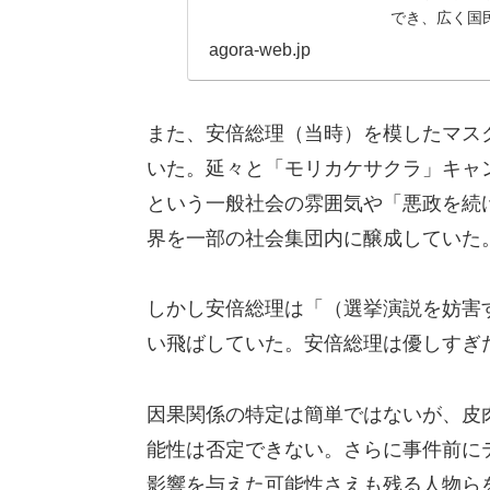
でき、広く国
らの感謝を贈り
agora-web.jp
また、安倍総理（当時）を模したマス
いた。延々と「モリカケサクラ」キャ
という一般社会の雰囲気や「悪政を続
界を一部の社会集団内に醸成していた
しかし安倍総理は「（選挙演説を妨害
い飛ばしていた。安倍総理は優しすぎ
因果関係の特定は簡単ではないが、皮肉
能性は否定できない。さらに事件前に
影響を与えた可能性さえも残る人物ら