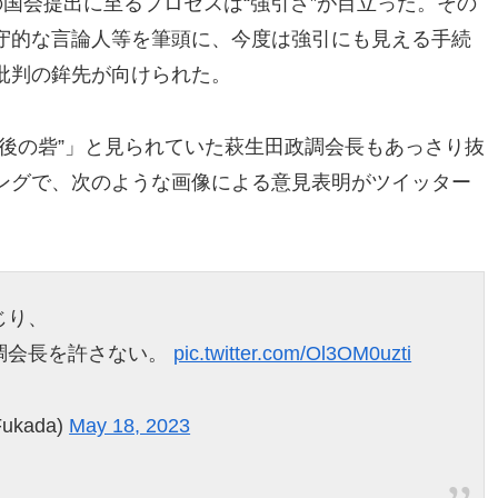
の国会提出に至るプロセスは“強引さ”が目立った。その
守的な言論人等を筆頭に、今度は強引にも見える手続
批判の鉾先が向けられた。
後の砦”」と見られていた萩生田政調会長もあっさり抜
ングで、次のような画像による意見表明がツイッター
じり、
調会長を許さない。
pic.twitter.com/Ol3OM0uzti
ukada)
May 18, 2023