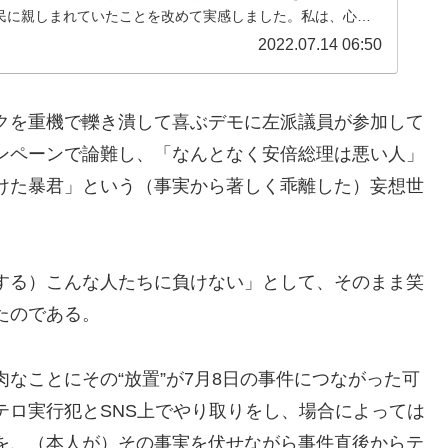
民に親しまれていたことを改めて実感しました。私は、心か
ます。安倍晋三元総理は、...
2022.07.14 06:50
クを重機で轢き潰して喜ぶデモに左派議員が参加して
ンペーンで論難し、「なんとなく安倍総理は悪い人」
けた暴君」という（事実から著しく乖離した）妄想世
。
する）こんな人たちに負けない」として、そのまま笑
たのである。
なことにその“放置”が7月8日の事件につながった可
テロ実行犯とSNS上でやり取りをし、場合によっては
を、（本人が）その事実を伏せながら事件直後からテ