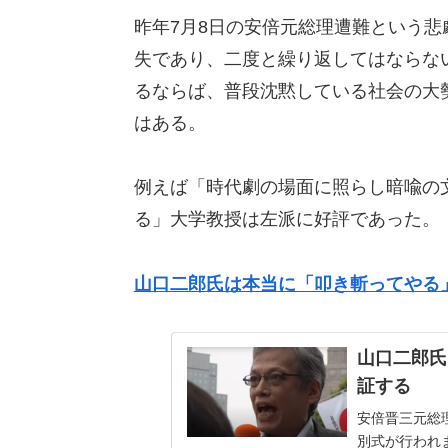
昨年7月8日の安倍元総理遭難という
失であり、二度と繰り返してはならな
るならば、普段沈黙している社会の大
はある。
例えば「時代劇の場面に照らし暗喩の
る」大学教授は左派に好評であった。
山口二郎氏は本当に「叩き斬ってやる
山口二郎氏
証する
安倍晋三元総
別式が行われ