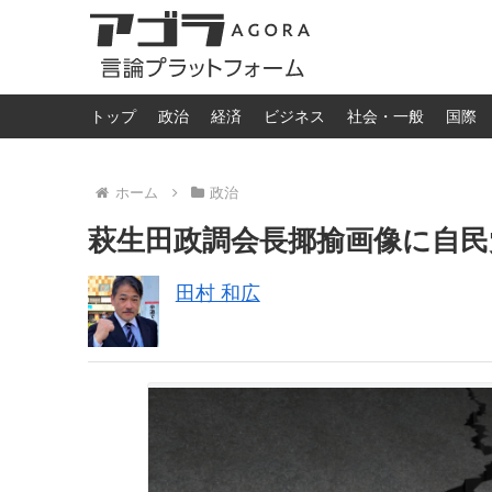
トップ
政治
経済
ビジネス
社会・一般
国際
ホーム
政治
萩生田政調会長揶揄画像に自民
田村 和広