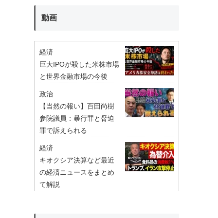
動画
経済
巨大IPOが殺した米株市場
と世界金融市場の今後
政治
【当然の報い】百田尚樹
参院議員：暴行罪と脅迫
罪で訴えられる
経済
キオクシア決算など最近
の経済ニュースをまとめ
て解説