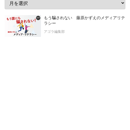
もう騙されない 藤原かずえのメディアリテ
ラシー
アゴラ編集部