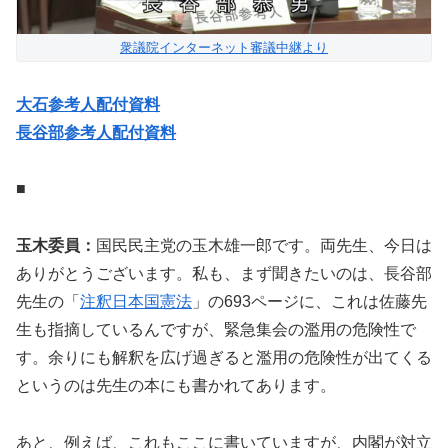
衆議院インターネット審議中継より
大石参考人配付資料
長谷部参考人配付資料
■
玉木委員：
国民民主党の玉木雄一郎です。両先生、今日は
ありがとうございます。私も、まず聞きたいのは、長谷部
先生の「
注釈日本国憲法
」の693ページに、これは佐藤先
生も指摘しているんですが、緊急集会の濫用の危険性で
す。余りにも解釈を広げ過ぎると濫用の危険性が出てくる
というのは先生の本にも書かれてあります。
あと、例えば、これもここに書いていますが、内閣が対立