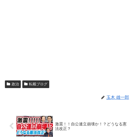
政治
転載ブログ
玉木 雄一郎
激震！！自公連立崩壊か！？どうなる憲
法改正？