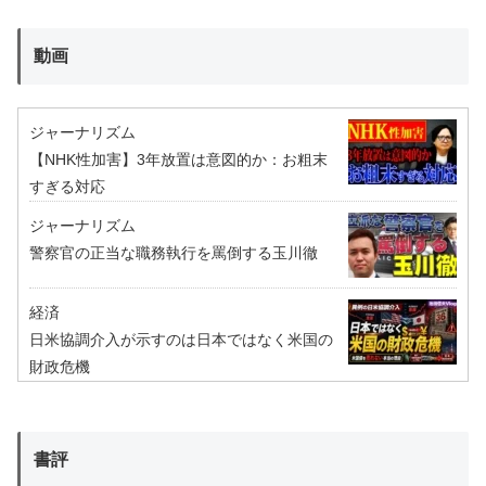
動画
ジャーナリズム
【NHK性加害】3年放置は意図的か：お粗末
すぎる対応
ジャーナリズム
警察官の正当な職務執行を罵倒する玉川徹
経済
日米協調介入が示すのは日本ではなく米国の
財政危機
書評