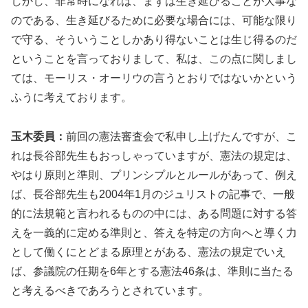
しかし、非常時になれば、まずは生き延びることが大事な
のである、生き延びるために必要な場合には、可能な限り
で守る、そういうことしかあり得ないことは生じ得るのだ
ということを言っておりまして、私は、この点に関しまし
ては、モーリス・オーリウの言うとおりではないかという
ふうに考えております。
玉木委員：
前回の憲法審査会で私申し上げたんですが、こ
れは長谷部先生もおっしゃっていますが、憲法の規定は、
やはり原則と準則、プリンシプルとルールがあって、例え
ば、長谷部先生も2004年1月のジュリストの記事で、一般
的に法規範と言われるものの中には、ある問題に対する答
えを一義的に定める準則と、答えを特定の方向へと導く力
として働くにとどまる原理とがある、憲法の規定でいえ
ば、参議院の任期を6年とする憲法46条は、準則に当たる
と考えるべきであろうとされています。