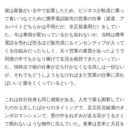
彼は家族がいる中で起業したため、ビジネスが軌道に乗っ
て食いつなぐために携帯電話販売の営業の仕事（派遣、ア
ルバイトどちらかは不明だが、非正規雇用だ）をしてい
た。今は事情が変わっているかも知れないが、当時は携帯
電話を売れば売るほど販売員にもインセンティブが入って
くる仕組みだったらしく、元々営業の素質があったようで
同僚の中でもかなり稼げて生活を維持できたといってい
た。現時点で彼の仕事が立ち行かなくなる兆しは一切ない
が、それでもどうしようもなければまた営業の仕事に戻れ
ばいいと腹をくくっているという。
これは自分自身も同じ感覚がある。人生で最も困窮してい
たのが上京したばかりのタイミングで、足立区北綾瀬のオ
ンボロマンションで、壁の中をねずみが走る音がうるさく
て眠れないような物件に住んでいた。食事は玄米と大豆を