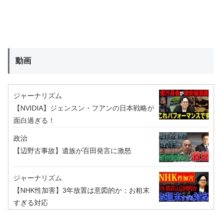
動画
ジャーナリズム
【NVIDIA】ジェンスン・フアンの日本戦略が
面白過ぎる！
政治
【辺野古事故】遺族が百田発言に激怒
ジャーナリズム
【NHK性加害】3年放置は意図的か：お粗末
すぎる対応