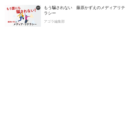
もう騙されない 藤原かずえのメディアリテ
ラシー
アゴラ編集部