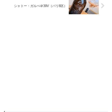
シャトー・ガルぺ＠39V（パリ8区）