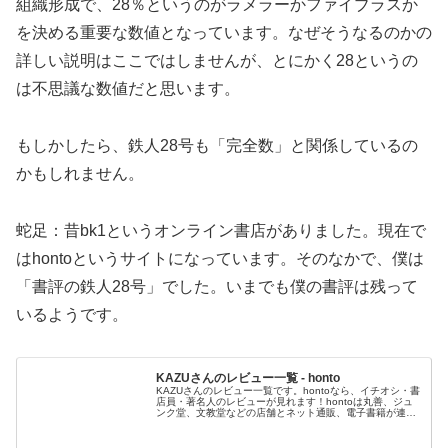
組織形成で、28％というのがラメラーかファイブラスか
を決める重要な数値となっています。なぜそうなるのかの
詳しい説明はここではしませんが、とにかく28というの
は不思議な数値だと思います。
もしかしたら、鉄人28号も「完全数」と関係しているの
かもしれません。
蛇足：昔bk1というオンライン書店がありました。現在で
はhontoというサイトになっています。そのなかで、僕は
「書評の鉄人28号」でした。いまでも僕の書評は残って
いるようです。
KAZUさんのレビュー一覧 - honto
KAZUさんのレビュー一覧です。hontoなら、イチオシ・書
店員・著名人のレビューが見れます！hontoは丸善、ジュ
ンク堂、文教堂などの店舗とネット通販、電子書籍が連動
したハイブリッド型総合書店。書店で使えるhontoポイン
トが貯まります。