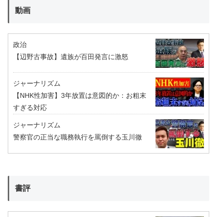
動画
政治
【辺野古事故】遺族が百田発言に激怒
ジャーナリズム
【NHK性加害】3年放置は意図的か：お粗末
すぎる対応
ジャーナリズム
警察官の正当な職務執行を罵倒する玉川徹
書評