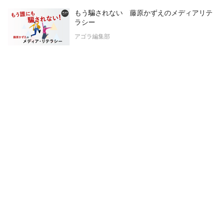
もう騙されない 藤原かずえのメディアリテ
ラシー
アゴラ編集部