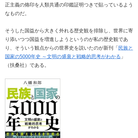
正主義の烙印を人類共通の印鑑証明つきで貼っているよう
なものだ。
そうした国益から大きく外れる歴史観を排除し、世界に寄
り添いつつ国益を増進しようというのが私の歴史観であ
り、そういう観点からの世界史を説いたのが新刊「
民族と
国家の5000年史 ～文明の盛衰と戦略的思考がわかる
」
（扶桑社）である。