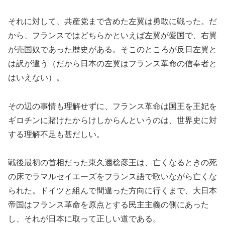
それに対して、共産党まで含めた左翼は勇敢に戦った。だ
から、フランスではどちらかといえば左翼が愛国で、右翼
が売国奴であった歴史がある。そこのところが反日左翼と
は訳が違う（だから日本の左翼はフランス革命の信奉者と
はいえない）。
その辺の事情も理解せずに、フランス革命は国王を王妃を
ギロチンに賭けたからけしからんというのは、世界史に対
する理解不足も甚だしい。
戦後最初の首相だった東久邇稔彦王は、亡くなるときの死
の床でラマルセイエーズをフランス語で歌いながら亡くな
られた。ドイツと組んで間違った方向に行くまで、大日本
帝国はフランス革命を原点とする民主主義の側にあった
し、それが日本に取って正しい道である。