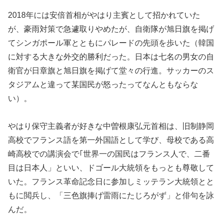
2018年には安倍首相がやはり主賓として招かれていた
が、豪雨対策で急遽取りやめたが、自衛隊が旭日旗を掲げ
てシンガポール軍とともにパレードの先頭を歩いた（韓国
に対する大きな外交的勝利だった。日本は七名の男女の自
衛官が日章旗と旭日旗を掲げて堂々の行進。サッカーのス
タジアムと違って某国民が怒ったってなんともならな
い）。
やはり保守主義者が好きな中曽根康弘元首相は、旧制静岡
高校でフランス語を第一外国語として学び、母校である高
崎高校での講演会で｢世界一の国民はフランス人で、二番
目は日本人」といい、ドゴール大統領をもっとも尊敬して
いた。フランス革命記念日に参加しミッテラン大統領とと
もに閲兵し、「三色旗捧げ雷雨にたじろがず」と俳句を詠
んだ。