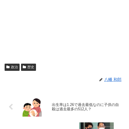
政治
歴史
八幡 和郎
出生率は1.26で過去最低なのに子供の自
殺は過去最多の512人？