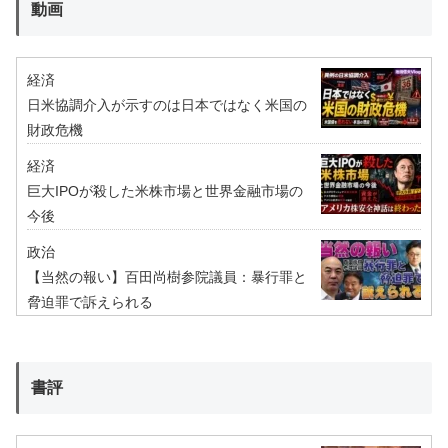
動画
経済
日米協調介入が示すのは日本ではなく米国の
財政危機
経済
巨大IPOが殺した米株市場と世界金融市場の
今後
政治
【当然の報い】百田尚樹参院議員：暴行罪と
脅迫罪で訴えられる
書評