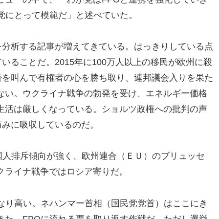
が党にとって模範だ」と述べていた。
を分析する記事が増えてきている。はっきりしている点
いることだ。2015年に100万人以上の移民が欧州に殺
否を叫んで有権者の心を勝ち取り、連邦議会入りを果た
ない。ウクライナ戦争の勃発を受け、エネルギー価格
生活は厳しくなっている。ショルツ政権への批判の声
巧みに吸収しているのだ。
外国人排斥傾向が強く、欧州連合（ＥＵ）のブリュッセ
クライナ戦争ではロシア寄りだ。
かなり高い。ネハンマー首相（国民党党首）はここにき
きた。FPOに流れる票を取り返す作戦だ。ただし選挙