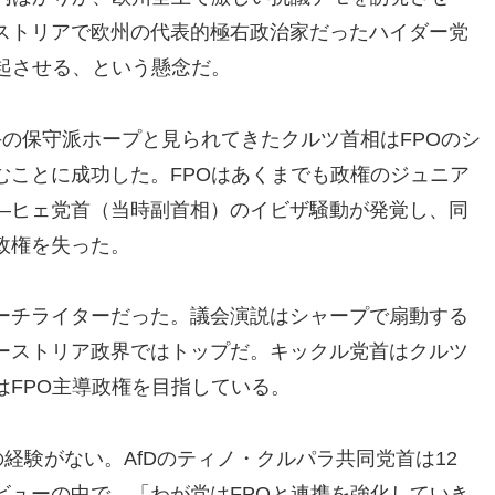
ストリアで欧州の代表的極右政治家だったハイダー党
起させる、という懸念だ。
の保守派ホープと見られてきたクルツ首相はFPOのシ
むことに成功した。FPOはあくまでも政権のジュニア
―ヒェ党首（当時副首相）のイビザ騒動が発覚し、同
政権を失った。
ーチライターだった。議会演説はシャープで扇動する
ーストリア政界ではトップだ。キックル党首はクルツ
はFPO主導政権を目指している。
の経験がない。AfDのティノ・クルパラ共同党首は12
ビューの中で、「わが党はFPOと連携を強化していき