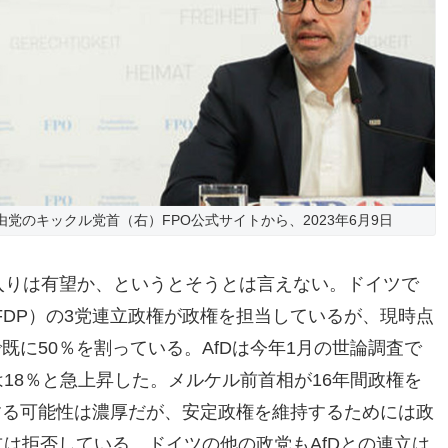
党のキックル党首（右）FPO公式サイトから、2023年6月9日
権入りは有望か、というとそうとは言えない。ドイツで
DP）の3党連立政権が政権を担当しているが、現時点
既に50％を割っている。AfDは今年1月の世論調査で
は18％と急上昇した。メルケル前首相が16年間政権を
帰する可能性は濃厚だが、安定政権を維持するためには政
立は拒否している。ドイツの他の政党もAfDとの連立は