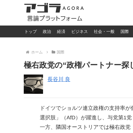
トップ
政治
経済
ビジネス
社会・一般
国際
ホーム
国際
極右政党の“政権パートナー探
長谷川 良
ドイツでショルツ連立政権の支持率が
選択肢」（AfD）が躍進し、与党第1
一方、隣国オーストリアでは極右政党