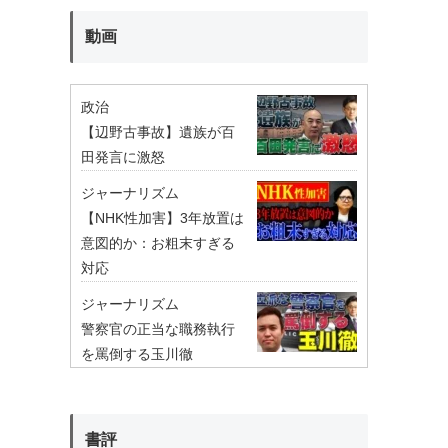
動画
政治
【辺野古事故】遺族が百
田発言に激怒
ジャーナリズム
【NHK性加害】3年放置は
意図的か：お粗末すぎる
対応
ジャーナリズム
警察官の正当な職務執行
を罵倒する玉川徹
書評