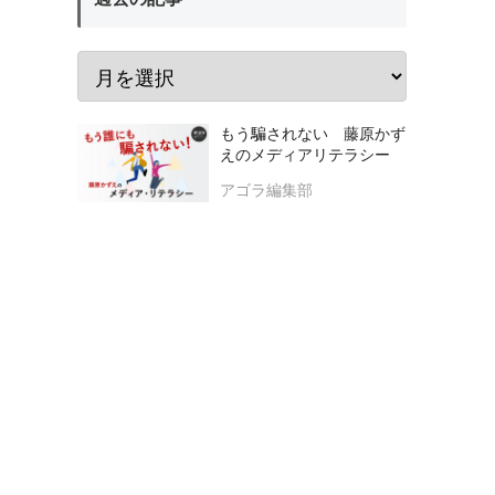
もう騙されない 藤原かず
えのメディアリテラシー
アゴラ編集部