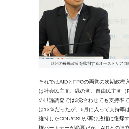
欧州の移民政策を批判するオーストリア自由
それではAfDとFPOの両党の次期政
は社会民主党、緑の党、自由民主党（F
の世論調査では3党合わせても支持率で
は13％だったが、6月に入って支持率
維持したCDU/CSUが再び政権に復
権パートナーが必要だが、AfDとの連