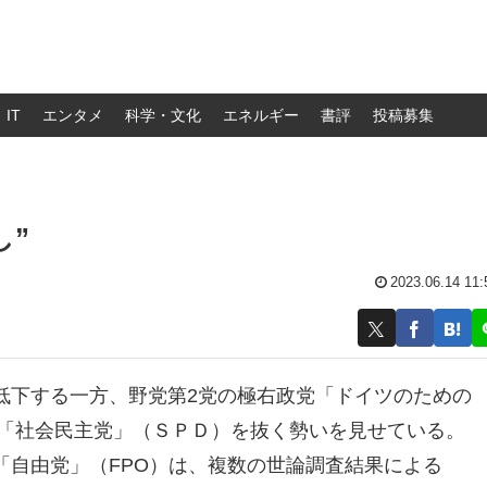
IT
エンタメ
科学・文化
エネルギー
書評
投稿募集
し”
2023.06.14 11:
低下する一方、野党第2党の極右政党「ドイツのための
党「社会民主党」（ＳＰＤ）を抜く勢いを見せている。
「自由党」（FPO）は、複数の世論調査結果による