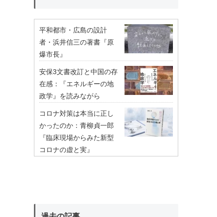
平和都市・広島の設計
者・浜井信三の著書『原
爆市長』
安保3文書改訂と中国の存
在感：『エネルギーの地
政学』を読みながら
コロナ対策は本当に正し
かったのか：青柳貞一郎
『臨床現場からみた新型
コロナの虚と実』
過去の記事