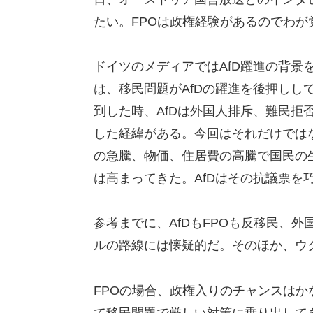
たい。FPOは政権経験があるのでわ
ドイツのメディアではAfD躍進の背景
は、移民問題がAfDの躍進を後押しして
到した時、AfDは外国人排斥、難民拒
した経緯がある。今回はそれだけでは
の急騰、物価、住居費の高騰で国民の
は高まってきた。AfDはその抗議票を
参考までに、AfDもFPOも反移民、
ルの路線には懐疑的だ。そのほか、ウ
FPOの場合、政権入りのチャンスは
て移民問題で厳しい対策に乗り出して