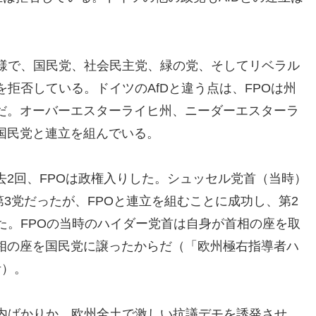
同様で、国民党、社会民主党、緑の党、そしてリベラル
を拒否している。ドイツのAfDと違う点は、FPOは州
だ。オーバーエスターライヒ州、ニーダーエスターラ
国民党と連立を組んでいる。
2回、FPOは政権入りした。シュッセル党首（当時）
第3党だったが、FPOと連立を組むことに成功し、第2
た。FPOの当時のハイダー党首は自身が首相の座を取
相の座を国民党に譲ったからだ（「欧州極右指導者ハ
考）。
国内ばかりか、欧州全土で激しい抗議デモを誘発させ