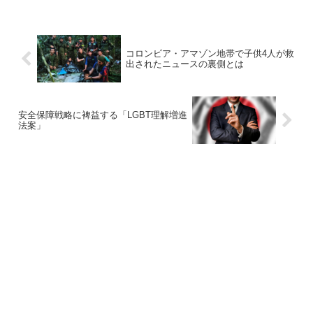
コロンビア・アマゾン地帯で子供4人が救
出されたニュースの裏側とは
安全保障戦略に裨益する「LGBT理解増進
法案」