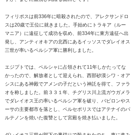
フィリポスは前336年に暗殺されたので、アレクサンドロ
スは20歳で王位に就きました。手始めにトラキア（ルー
マニア）に遠征して成功を収め、前334年に東方遠征へ出
発し、アンティオキアの北西にあるイッソスでダレイオス
三世が率いるペルシア軍に勝利しました。
エジプトでは、ペルシャに占領されて11年しかたってな
かったので、解放者として迎えられ、西部砂漠シワ・オア
シスにある神殿でアメンの子だという神託を得て、ファラ
オを称しました。前３３１年、チグリス川上流ガウガメラ
でダレイオス王の率いるペルシア軍を破り、バビロンやス
ーサの主要都市を落とし、ペルセポリスではアテナイのパ
ルテノンを焼いた復讐として宮殿を焼き払いました。
ダレイオス三世が部下の裏切りで殺されたのち、東に進み