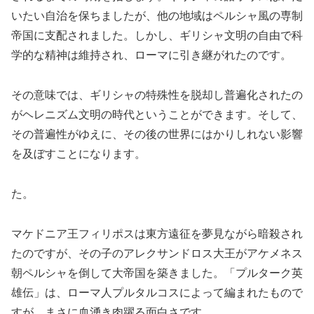
いたい自治を保ちましたが、他の地域はペルシャ風の専制
帝国に支配されました。しかし、ギリシャ文明の自由で科
学的な精神は維持され、ローマに引き継がれたのです。
その意味では、ギリシャの特殊性を脱却し普遍化されたの
がヘレニズム文明の時代ということができます。そして、
その普遍性がゆえに、その後の世界にはかりしれない影響
を及ぼすことになります。
た。
マケドニア王フィリポスは東方遠征を夢見ながら暗殺され
たのですが、その子のアレクサンドロス大王がアケメネス
朝ペルシャを倒して大帝国を築きました。「プルターク英
雄伝」は、ローマ人プルタルコスによって編まれたもので
すが、まさに血湧き肉躍る面白さです。