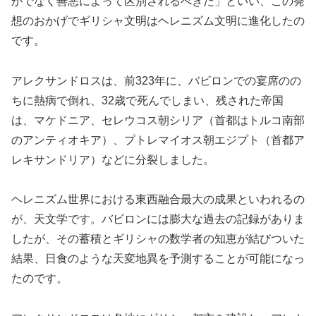
かでなく善悪によって区別されるべきだ」といい、この発
想のおかげでギリシャ文明はヘレニズム文明に進化したの
です。
アレクサンドロスは、前323年に、バビロンでの宴席のの
ちに熱病で倒れ、32歳で死んでしまい、残された帝国
は、マケドニア、セレウコス朝シリア（首都はトルコ南部
のアンティオキア）、プトレマイオス朝エジプト（首都ア
レキサンドリア）などに分裂しました。
ヘレニズム世界における東西融合最大の成果といわれるの
が、天文学です。バビロンには膨大な過去の記録がありま
したが、その蓄積とギリシャの数学者の知恵が結びついた
結果、日食のような天変地異を予測することが可能になっ
たのです。