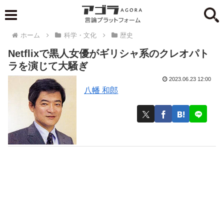
ホーム
科学・文化
歴史
Netflixで黒人女優がギリシャ系のクレオパト
ラを演じて大騒ぎ
2023.06.23 12:00
八幡 和郎