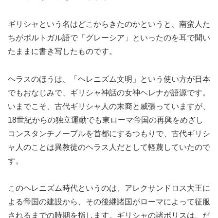
ギリシャという名はどこからきたのかというと、南蛮人た
ちがポルトガル語で「グレーシア」といったのを耳で聞い
たままに書き写したものです。
ヘラスのほうは、「ヘレニズム文明」という使い方が日本
でもおなじみで、ギリシャ神話の女神ヘレナが語源です。
いまでこそ、古代ギリシャ人の末裔と威張っていますが、
18世紀からの独立運動でも東ローマ帝国の再興をめざし
コンスタンチノープルを首都にするつもりで、古代ギリシ
ャ人のことは異教徒のヘラス人だとして軽蔑していたので
す。
このヘレニズム時代というのは、アレクサンドロス大王に
よる帝国の建設から、その後継諸国がローマによって征服
されるまでの時期を指します。ギリシャの諸ポリスは、だ