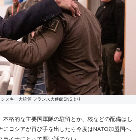
ンスキー大統領 フランス大使館SNSより
、本格的な主要国軍隊の駐留とか、核などの配備はし
にロシアが再び手を出したら今度はNATO加盟国へ
クライナにとって悪い話でない。