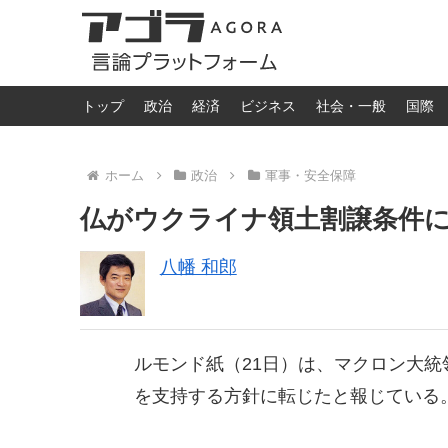
トップ
政治
経済
ビジネス
社会・一般
国際
ホーム
政治
軍事・安全保障
仏がウクライナ領土割譲条件に
八幡 和郎
ルモンド紙（21日）は、マクロン大統
を支持する方針に転じたと報じている