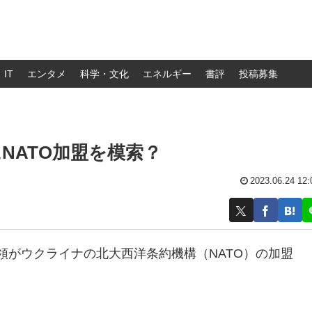
IT
エンタメ
科学・文化
エネルギー
書評
投稿募集
NATO加盟を模索？
2023.06.24 12:
領がウクライナの北大西洋条約機構（NATO）の加盟
。