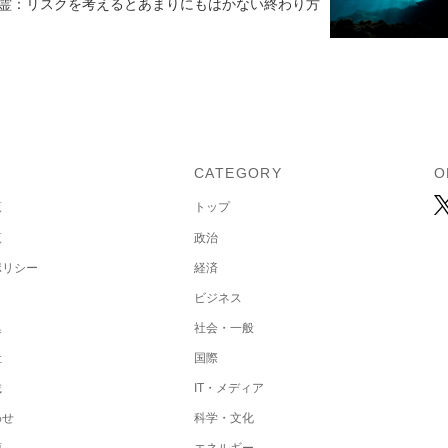
霊：リスクを考えるとあまりにもはかない終わり方
U
CATEGORY
O
覧
トップ
覧
政治
ポリシー
経済
ビジネス
集
社会・一般
社
国際
載
IT・メディア
わせ
科学・文化
項
エネルギー