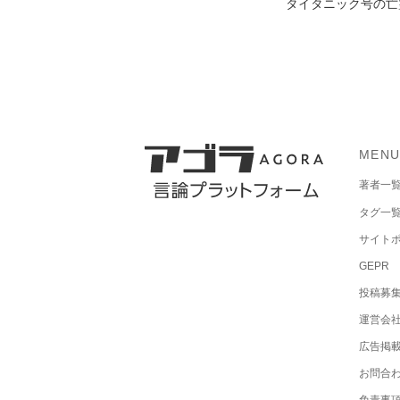
タイタニック号の亡
MEN
著者一
タグ一
サイト
GEPR
投稿募
運営会
広告掲
お問合
免責事