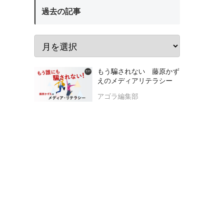
過去の記事
もう騙されない 藤原かず
えのメディアリテラシー
アゴラ編集部