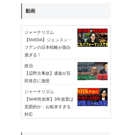
動画
ジャーナリズム
【NVIDIA】ジェンスン・
フアンの日本戦略が面白
過ぎる！
政治
【辺野古事故】遺族が百
田発言に激怒
ジャーナリズム
【NHK性加害】3年放置は
意図的か：お粗末すぎる
対応