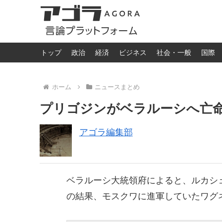
トップ
政治
経済
ビジネス
社会・一般
国際
ホーム
ニュースまとめ
プリゴジンがベラルーシへ亡
アゴラ編集部
ベラルーシ大統領府によると、ルカシ
の結果、モスクワに進軍していたワグ