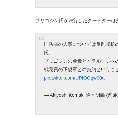
プリゴジン氏が決行したクーデターは
国防省の人事については反乱収拾
氏。
プリゴジンの免責とベラルーシへ
戦闘員の正規軍との契約というこ
pic.twitter.com/UPfQOqw00a
— Akiyoshi Komaki 駒木明義 (@ak