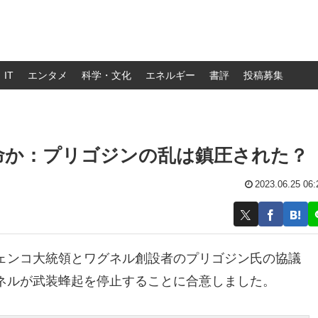
IT
エンタメ
科学・文化
エネルギー
書評
投稿募集
命か：プリゴジンの乱は鎮圧された？
2023.06.25 06:
ェンコ大統領とワグネル創設者のプリゴジン氏の協議
ネルが武装蜂起を停止することに合意しました。