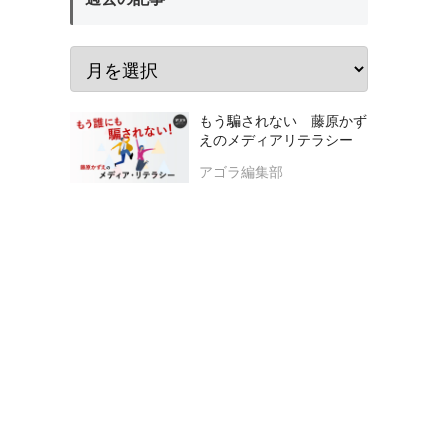
もう騙されない 藤原かず
えのメディアリテラシー
アゴラ編集部