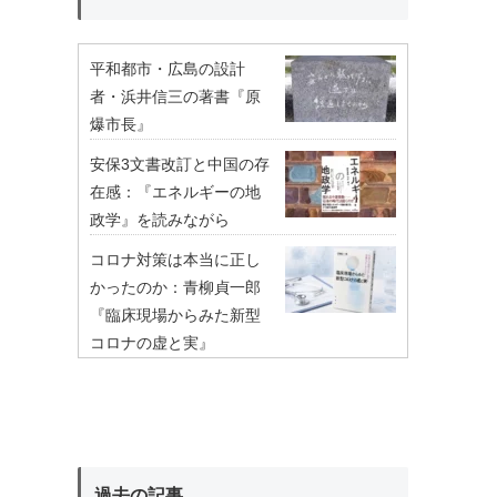
平和都市・広島の設計
者・浜井信三の著書『原
爆市長』
安保3文書改訂と中国の存
在感：『エネルギーの地
政学』を読みながら
コロナ対策は本当に正し
かったのか：青柳貞一郎
『臨床現場からみた新型
コロナの虚と実』
過去の記事