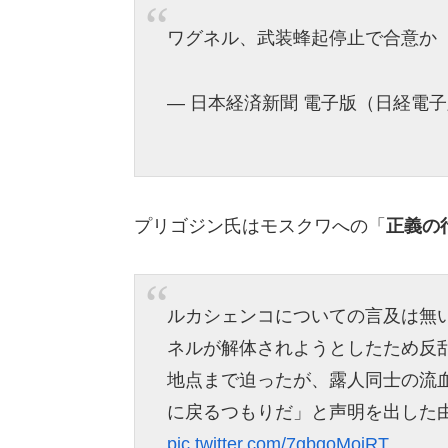
ワグネル、武装蜂起停止で合意か
— 日本経済新聞 電子版（日経電子版） 
プリゴジン氏はモスクワへの「
正義の
ルカシェンコについての言及は無
ネルが解体されようとしたため反乱
地点まで迫ったが、露人同士の流
に戻るつもりだ」と声明を出した
pic.twitter.com/7gbqoMojRT