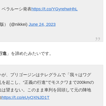
 ベラルーシ発表
https://t.co/YGyrehwHhL
(@nikkei)
June 24, 2023
行進
」を諦めたみたいです。
いが、プリゴージンはテレグラムで「我々はワグ
を起こし、“正義の行進”でモスクワまで200kmの
血は望まない。このまま車列を回頭して元の陣地
由
https://t.co/eUyQXNJD1T