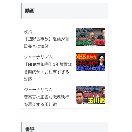
動画
政治
【辺野古事故】遺族が百
田発言に激怒
ジャーナリズム
【NHK性加害】3年放置は
意図的か：お粗末すぎる
対応
ジャーナリズム
警察官の正当な職務執行
を罵倒する玉川徹
書評