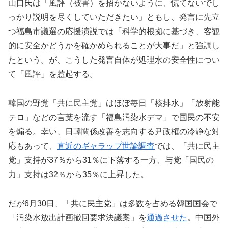
山口氏は「風評（被害）を招かないように、慌てないでし
っかり説明を尽くしていただきたい」ともし、発言に先立
つ福島市議選の応援演説では「科学的根拠に基づき、客観
的に安全かどうかを確かめられることが大事だ」と強調し
たという。が、こうした発言自体が処理水の安全性につい
て「風評」を惹起する。
韓国の野党「共に民主党」はほぼ毎日「核排水」「放射能
テロ」などの言葉を流す「福島汚染水デマ」で国民の不安
を煽る。幸い、日韓関係改善を志向する尹政権の冷静な対
応もあって、
直近のギャラップ世論調査
では、「共に民主
党」支持が37％から31％に下落する一方、与党「国民の
力」支持は32％から35％に上昇した。
だが6月30日、「共に民主党」は多数を占める韓国国会で
「汚染水放出計画撤回要求決議案」を
通過させた
。中国外