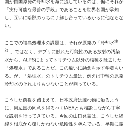
国が自国原発の冷却水を海に流しているのは、偏にそれが
「実行可能な最善の手段」であることを世界各国が承知
し、互いに暗黙のうちに了解し合っているからに他ならな
い。
注
ここでの福島処理水の課題は、それが原発の「冷却水
2）
」ではなく、デブリに触れた可能性のある放射の汚染
水から、ALPSによってトリチウム以外の核種を除去した
「処理水」であることだ。この違いに懸念を示す学者もい
る。が、「処理水」のトリチウム量は、例えば中韓の原発
冷却水のそれよりも少ないことが判っている。
こうした前提を踏まえて、日本政府は腫れ物に触るよう
に、周辺国の同意を得るべくIAEAとも相談しながら丁寧
な説明を行ってきている。今回の山口発言は、こうした経
緯を根底から覆しかねない危険性を孕んでいる。早期に撤