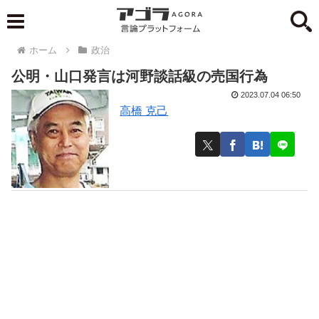
ホーム
政治
公明・山口発言は河野談話級の売国行為
2023.07.04 06:50
高橋 克己