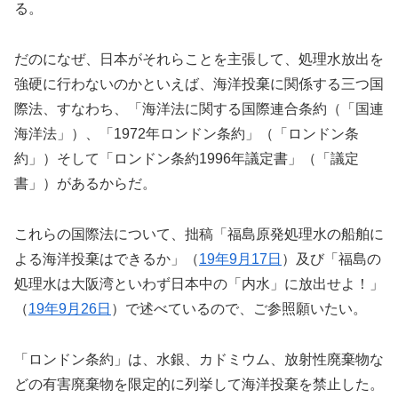
る。
だのになぜ、日本がそれらことを主張して、処理水放出を
強硬に行わないのかといえば、海洋投棄に関係する三つ国
際法、すなわち、「海洋法に関する国際連合条約（「国連
海洋法」）、「1972年ロンドン条約」（「ロンドン条
約」）そして「ロンドン条約1996年議定書」（「議定
書」）があるからだ。
これらの国際法について、拙稿「福島原発処理水の船舶に
よる海洋投棄はできるか」（
19年9月17日
）及び「福島の
処理水は大阪湾といわず日本中の「内水」に放出せよ！」
（
1
9
年9月26日
）で述べているので、ご参照願いたい。
「ロンドン条約」は、水銀、カドミウム、放射性廃棄物な
どの有害廃棄物を限定的に列挙して海洋投棄を禁止した。