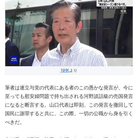
NHK
より
筆者は連立与党の代表にある者のこの愚かな発言が、今に
至っても慰安婦問題で持ち出される河野談話級の売国発言
になると断言する。山口代表は即刻、この発言を撤回して
国民に謝罪すると共に、この際、一切の公職から身を引く
べきだ。