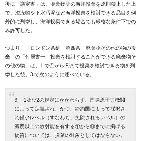
後に「議定書」は、廃棄物等の海洋投棄を原則禁止した上
で、浚渫物や下水汚泥など海洋投棄を検討できる品目を例
外的に列挙し、海洋投棄できる場合でも厳格な条件下での
み許可した。
つまり、「ロンドン条約 第四条 廃棄物その他の物の投
棄」の「付属書一 投棄を検討することができる廃棄物そ
の他の物」は、1.で①から⑧まで投棄を検討できる物を列
挙した後、3.で次のように述べている。
3. 1及び2の規定にかかわらず、国際原子力機関
によって定義され、かつ、締約国によって採択さ
れ僅少レベル（すなわち、免除されるレベル）の
濃度以上の放射能を有する①から⑧までに掲げる
物質については、投棄の対象としてはならない。