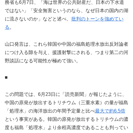
務省も6月7日、「海は世界の公共財産だ、日本の下水道
ではない」「安全無害というのなら、なぜ日本の国内の湖
に流さないのか」などと述べ、
批判のトーンを強めてい
る
。
山口発言は、これら韓国や中国の福島処理水放出反対論者
につけ入る隙を与え、援護射撃にされる、つまり第二の河
野談話になる可能性が極めて強い。
■
この問題では、6月23日に「読売新聞」が報じたように、
中国の原発が放出するトリチウム（三重水素）の量が福島
「処理水」の海洋放出の年間予定量と比べ
最大で約6.5倍
という事実がある。韓国の原発が放出するトリチウムの濃
度も福島「処理水」より余程高濃度であることも判ってい