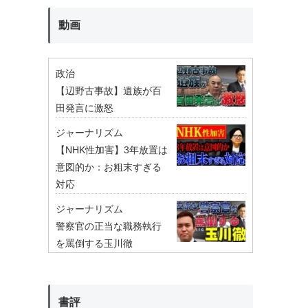
動画
政治
【辺野古事故】遺族が百
田発言に激怒
ジャーナリズム
【NHK性加害】3年放置は
意図的か：お粗末すぎる
対応
ジャーナリズム
警察官の正当な職務執行
を罵倒する玉川徹
書評