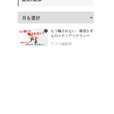
もう騙されない 藤原かず
えのメディアリテラシー
アゴラ編集部