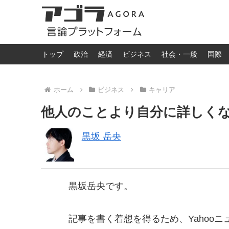
トップ
政治
経済
ビジネス
社会・一般
国際
ホーム
ビジネス
キャリア
他人のことより自分に詳しく
黒坂 岳央
黒坂岳央です。
記事を書く着想を得るため、Yahoo