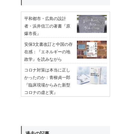
平和都市・広島の設計
者・浜井信三の著書『原
爆市長』
安保3文書改訂と中国の存
在感：『エネルギーの地
政学』を読みながら
コロナ対策は本当に正し
かったのか：青柳貞一郎
『臨床現場からみた新型
コロナの虚と実』
過去の記事