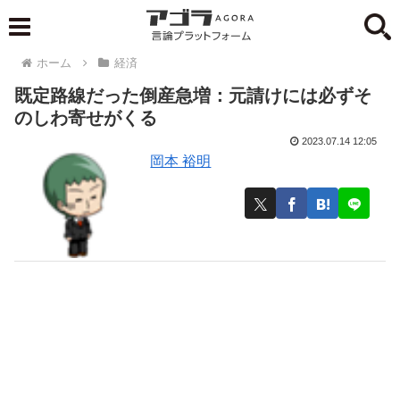
ホーム
経済
既定路線だった倒産急増：元請けには必ずそ
のしわ寄せがくる
2023.07.14 12:05
岡本 裕明