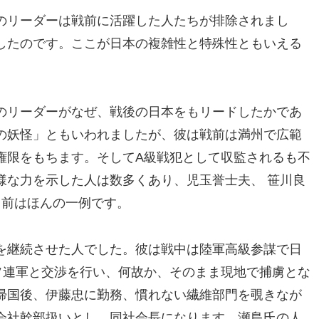
のリーダーは戦前に活躍した人たちが排除されまし
したのです。ここが日本の複雑性と特殊性ともいえる
のリーダーがなぜ、戦後の日本をもリードしたかであ
の妖怪」ともいわれましたが、彼は戦前は満州で広範
権限をもちます。そしてA級戦犯として収監されるも不
様な力を示した人は数多くあり、児玉誉士夫、 笹川良
名前はほんの一例です。
を継続させた人でした。彼は戦中は陸軍高級参謀で日
ソ連軍と交渉を行い、何故か、そのまま現地で捕虜とな
帰国後、伊藤忠に勤務、慣れない繊維部門を覗きなが
会社幹部扱いとし、同社会長になります。瀬島氏の人