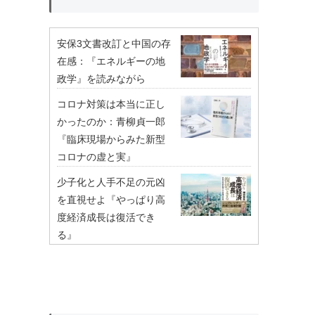
安保3文書改訂と中国の存
在感：『エネルギーの地
政学』を読みながら
コロナ対策は本当に正し
かったのか：青柳貞一郎
『臨床現場からみた新型
コロナの虚と実』
少子化と人手不足の元凶
を直視せよ『やっぱり高
度経済成長は復活でき
る』