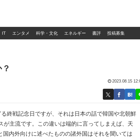
IT
エンタメ
科学・文化
エネルギー
書評
投稿募集
か？
2023.08.15 12:
ぎる終戦記念日ですが、それは日本の話で韓国や北朝鮮
ースが主流です。この違いは端的に言ってしまえば、天
と国内外向けに述べたものの諸外国はそれを聞いては