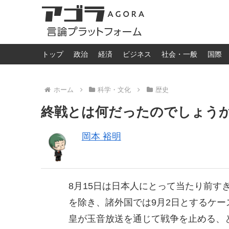
トップ
政治
経済
ビジネス
社会・一般
国際
ホーム
科学・文化
歴史
終戦とは何だったのでしょう
岡本 裕明
8月15日は日本人にとって当たり前す
を除き、諸外国では9月2日とするケ
皇が玉音放送を通じて戦争を止める、