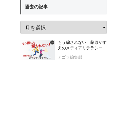
過去の記事
もう騙されない 藤原かず
えのメディアリテラシー
アゴラ編集部