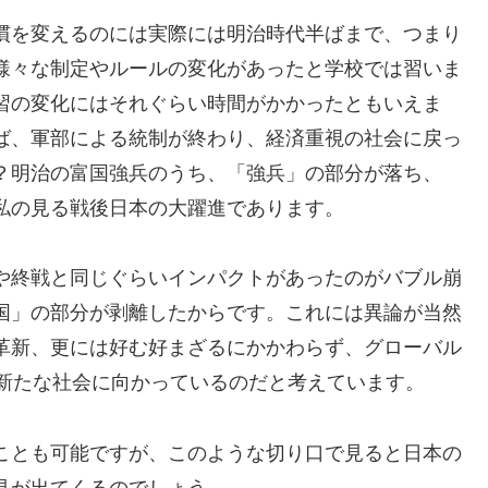
慣を変えるのには実際には明治時代半ばまで、つまり
様々な制定やルールの変化があったと学校では習いま
習の変化にはそれぐらい時間がかかったともいえま
ば、軍部による統制が終わり、経済重視の社会に戻っ
？明治の富国強兵のうち、「強兵」の部分が落ち、
私の見る戦後日本の大躍進であります。
や終戦と同じぐらいインパクトがあったのがバブル崩
国」の部分が剥離したからです。これには異論が当然
革新、更には好む好まざるにかかわらず、グローバル
は新たな社会に向かっているのだと考えています。
ことも可能ですが、このような切り口で見ると日本の
見が出てくるのでしょう。