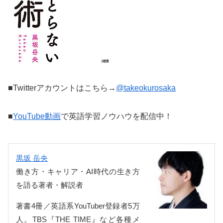
■Twitterアカウントはこちら→
@takeokurosaka
■
YouTube動画
で英語学習ノウハウを配信中！
黒坂 岳央
働き方・キャリア・AI時代の生き方
を語る著者・解説者
著書4冊／英語系YouTuber登録者5万
人。TBS『THE TIME』など各種メ