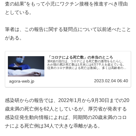
査の結果”をもって小児にワクチン接種を推進すべき理由
としている。
筆者は、この報告に関する疑問点について以前述べたこと
がある。
「コロナによる死亡数」の本当のところ
第8波の流行は、コロナによる死亡数の激増をもたらし、
わが国の累計死亡数は1月末には6万7千人を超えている。
従来のコロナ肺炎による死亡は激減し、多くは高齢者の基
礎疾患の悪化によると考えられている。コロナ感染が基礎
疾患を悪化させる症例がある一方...
2023.02.04 06:40
agora-web.jp
感染研からの報告では、2022年1月から9月30日までの20
歳未満の死亡例を62人としているが、厚労省が発表する
感染症発生動向情報によれば、同期間の20歳未満のコロ
ナによる死亡例は34人で大きな乖離がある。