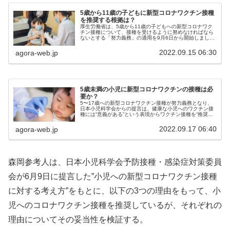
5歳から11歳の子どもに新型コロナワクチン接種
を推奨する根拠は？
厚生労働省は、5歳から11歳の子どもへの新型コロナワク
チン接種について、接種を受けるように努めなければなら
ないとする「努力義務」の適用を9月6日から開始しまし
た。同時に5歳から11歳までの子どもに対する3回目接種も
開始されています。5歳から...
2022.09.15 06:30
agora-web.jp
5歳未満の小児に新型コロナワクチンの接種は必
要か？
5〜17歳への新型コロナワクチン接種が努力義務となり、
日本小児科学会からの提言は、健康な小児へのワクチン接
種には“意義がある”という表現からワクチン接種を“推奨す
る”とより積極的な表現に変わった。次は5歳未満小児への
ワクチン接種が推奨される...
2022.09.17 06:40
agora-web.jp
森岡参考人は、日本小児科学会予防接種・感染症対策委員
会が6月9日に提言した”小児への新型コロナワクチン接種
に対する考え方”をもとに、以下の3つの理由をもって、小
児へのコロナワクチン接種を推奨しているが、それぞれの
理由についてその妥当性を検証する。