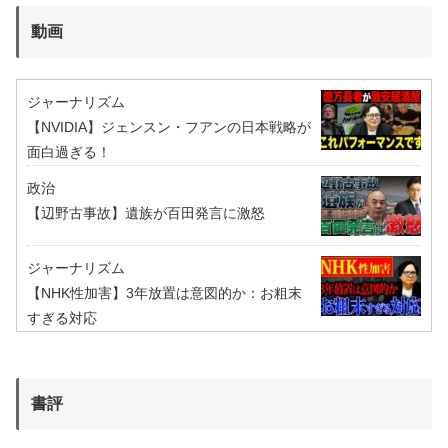
動画
ジャーナリズム
【NVIDIA】ジェンスン・フアンの日本戦略が
面白過ぎる！
政治
【辺野古事故】遺族が百田発言に激怒
ジャーナリズム
【NHK性加害】3年放置は意図的か：お粗末
すぎる対応
書評