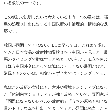
いる仮説の一つです。
この仮説で説明したいと考えているもう一つの題材は、福
島の処理水排出に対する中国政府の非論理的、情緒的な反
応です。
韓国が同調してくれない、EUに至っては、これまで課し
てきた日本食品の放射性物質検査を（中国から見ると）最
悪のタイミングで撤廃すると発表しやがった…孤立を何よ
り嫌う中国外交にとっては誠によろしくない展開だけど、
逆風ももののかは、相変わらず全力でバッシングしてる…
私はこの反応の背後にも、意外や環境センシティブになっ
た「体制内マジョリティ」が強く反発していて、専門家が
「問題にならないレベルの放射能」「うちの原発も相当な
量のトリチウムを排出してまして」とか迂闊に発言したら