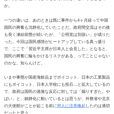
か。
一つの違いは、あのときは既に事件から4ヶ月経って中国
国民の興奮も沈静化していたことだ。政府間交流はその後
も長く凍結状態が続いたが、「公明党は別扱い」が成りた
った。今回は国民感情がヒートアップしている真っ盛り
で、ここで「習近平主席が日本人と会見した」となると、
国民の興奮に輪をかけるリスクがある、ってことじゃない
のかな。知らんけど。
いまや事態が国産海鮮品までボイコット、日本の工業製品
にもボイコット、日本人学校にも投石…と拡大しているの
で、政府は国民の過激な反応に対しては「煽りすぎた。や
ばい」と、鎮静化に動いているとは思うが、外務省や北京
の大使館がことが起こる前に
邦人に注意喚起
したのは適切
だったと思う。