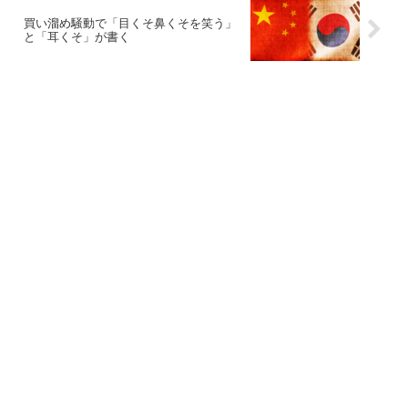
買い溜め騒動で「目くそ鼻くそを笑う」
と「耳くそ」が書く