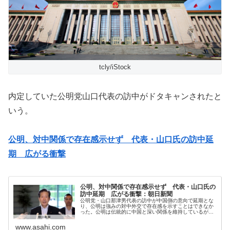
tcly/iStock
内定していた公明党山口代表の訪中がドタキャンされたと
いう。
公明、対中関係で存在感示せず 代表・山口氏の訪中延
期 広がる衝撃
公明、対中関係で存在感示せず 代表・山口氏の
訪中延期 広がる衝撃：朝日新聞
公明党・山口那津男代表の訪中が中国側の意向で延期とな
り、公明は強みの対中外交で存在感を示すことはできなか
った。公明は伝統的に中国と深い関係を維持しているが、
東京電力福島第一原発の処理水の海洋放出に中…
www.asahi.com