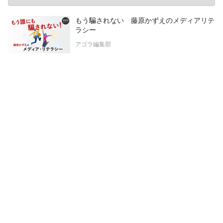
もう騙されない 藤原かずえのメディアリテ
ラシー
アゴラ編集部