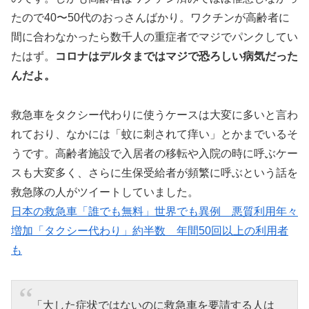
たので40〜50代のおっさんばかり。ワクチンが高齢者に
間に合わなかったら数千人の重症者でマジでパンクしてい
たはず。
コロナはデルタまではマジで恐ろしい病気だった
んだよ。
救急車をタクシー代わりに使うケースは大変に多いと言わ
れており、なかには「蚊に刺されて痒い」とかまでいるそ
うです。高齢者施設で入居者の移転や入院の時に呼ぶケー
スも大変多く、さらに生保受給者が頻繁に呼ぶという話を
救急隊の人がツイートしていました。
日本の救急車「誰でも無料」世界でも異例 悪質利用年々
増加「タクシー代わり」約半数 年間50回以上の利用者
も
「大した症状ではないのに救急車を要請する人は