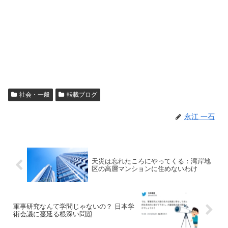
社会・一般
転載ブログ
永江 一石
天災は忘れたころにやってくる：湾岸地
区の高層マンションに住めないわけ
軍事研究なんて学問じゃないの？ 日本学
術会議に蔓延る根深い問題