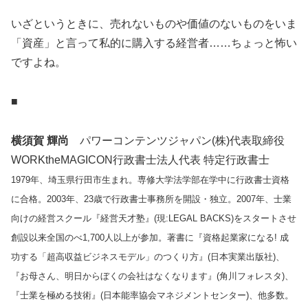
いざというときに、売れないものや価値のないものをいま
「資産」と言って私的に購入する経営者……ちょっと怖い
ですよね。
■
横須賀 輝尚
パワーコンテンツジャパン(株)代表取締役
WORKtheMAGICON行政書士法人代表 特定行政書士
1979年、埼玉県行田市生まれ。専修大学法学部在学中に行政書士資格
に合格。2003年、23歳で行政書士事務所を開設・独立。2007年、士業
向けの経営スクール『経営天才塾』(現:LEGAL BACKS)をスタートさせ
創設以来全国のべ1,700人以上が参加。著書に『資格起業家になる! 成
功する「超高収益ビジネスモデル」のつくり方』(日本実業出版社)、
『お母さん、明日からぼくの会社はなくなります』(角川フォレスタ)、
『士業を極める技術』(日本能率協会マネジメントセンター)、他多数。