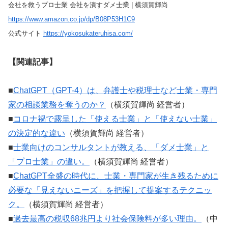
会社を救うプロ士業 会社を潰すダメ士業 | 横須賀輝尚
https://www.amazon.co.jp/dp/B08P53H1C9
公式サイト
https://yokosukateruhisa.com/
【関連記事】
■
ChatGPT（GPT-4）は、弁護士や税理士など士業・専門
家の相談業務を奪うのか？
（横須賀輝尚 経営者）
■
コロナ禍で露呈した「使える士業」と「使えない士業」
の決定的な違い
（横須賀輝尚 経営者）
■
士業向けのコンサルタントが教える、「ダメ士業」と
「プロ士業」の違い。
（横須賀輝尚 経営者）
■
ChatGPT全盛の時代に、士業・専門家が生き残るために
必要な「見えないニーズ」を把握して提案するテクニッ
ク。
（横須賀輝尚 経営者）
■
過去最高の税収68兆円より社会保険料が多い理由。
（中